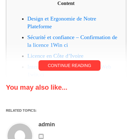
Content
Design et Ergonomie de Notre
Plateforme
Sécurité et confiance – Confirmation de
la licence 1Win ci
Licence en Côte d’Ivoire
CONTINUE READING
Interface et Convivialité du Site Web
1win.ci
Généreux bonus de bienvenue pour les
You may also like...
nouveaux joueurs
Machines à sous Drops & Wins
RELATED TOPICS:
Jeux rapides
admin
Conseils pour les sports à parier
Finalisez votre inscription