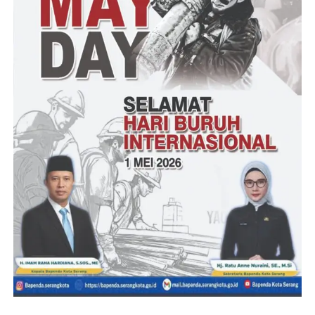
Méthode 2 : Inscription via les réseaux
sociaux
L’application 1win propose également une large sélection de
sites de paris et sa propre vidéothèque, où vous pouvez regarder
des films gratuitement. En outre, vous pouvez trier les
événements par mot-clé et par différents filtres, ce qui vous
permet de trouver facilement ce que vous cherchez. Si vous
préférez placer des paris sportifs et jouer à des jeux de casino
depuis votre téléphone portable, alors 1win Version Mobile est le
choix idéal pour vous. Avec l’application 1win vous aurez une
navigation intuitive à partir de n’importe quel téléphone mobile
avec le système d’exploitation Android ou iOS. Le bonus de
bienvenue de 1win Côte d’Ivoire offre un bonus de 500% sur les
4 premiers dépôts effectués sur la plateforme pour avoir un
bonus qui peut atteindre les 650 $.