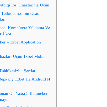
ətbiqi Ios Cihazlarınız Üçün
 Tətbiqetməsinin Əsas
ləri
oad: Kompüterə Yükləmə Və
ar Üzrə
er – 1xbet Application
hazları Üçün 1xbet Mobil
əhlükəsizlik Şərtləri
Зepкaлу 1xbet Нa Android И
lunan Ən Yaxşı 3 Bukmeker
ınayın