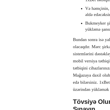
Və həmçinin,
əldə edəcəksi
Bukmeyker şir
yükləmə şansı
Bundan sonra isə yal
olacaqdır. Mərc şirk
sistemlərini dəstəkl
mobil versiya tətbiq
tətbiqini cihazlarını
Mağazaya daxil olub,
edə bilərsiniz. 1xBe
üzərindən yükləmək 
Tövsiyə Olu
Sınayın