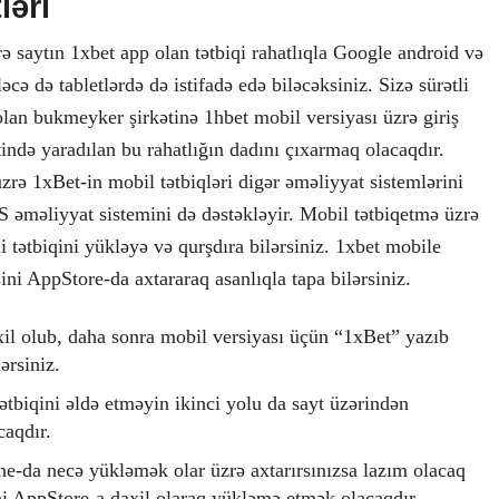
ləri
ə saytın 1xbet app olan tətbiqi rahatlıqla Google android və
əcə də tabletlərdə də istifadə edə biləcəksiniz. Sizə sürətli
lan bukmeyker şirkətinə 1hbet mobil versiyası üzrə giriş
ində yaradılan bu rahatlığın dadını çıxarmaq olacaqdır.
zrə 1xBet-in mobil tətbiqləri digər əməliyyat sistemlərini
S əməliyyat sistemini də dəstəkləyir. Mobil tətbiqetmə üzrə
i tətbiqini yükləyə və qurşdıra bilərsiniz. 1xbet mobile
ini AppStore-da axtararaq asanlıqla tapa bilərsiniz.
l olub, daha sonra mobil versiyası üçün “1xBet” yazıb
lərsiniz.
ətbiqini əldə etməyin ikinci yolu da sayt üzərindən
caqdır.
ne-da necə yükləmək olar üzrə axtarırsınızsa lazım olacaq
ni AppStore-a daxil olaraq yükləmə etmək olacaqdır.