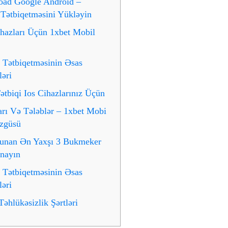
oad Google Android –
 Tətbiqetməsini Yükləyin
hazları Üçün 1xbet Mobil
 Tətbiqetməsinin Əsas
ləri
ətbiqi Ios Cihazlarınız Üçün
arı Və Tələblər – 1xbet Mobi
üzgüsü
lunan Ən Yaxşı 3 Bukmeker
ınayın
 Tətbiqetməsinin Əsas
ləri
əhlükəsizlik Şərtləri