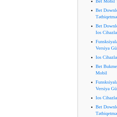
Bet Mobil T
Bet Downlo
Tətbiqetmə
Bet Downl
Ios Cihazl
Funsksiyal
Versiya G
Ios Cihazl
Bet Bukmek
Mobil
Funsksiyal
Versiya G
Ios Cihazl
Bet Downlo
Tətbiqetmə