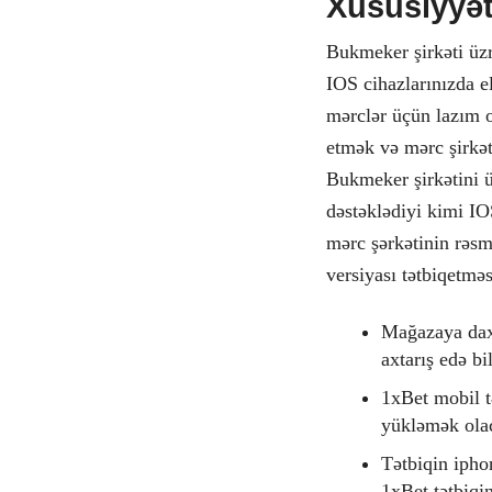
Xüsusiyyət
Bukmeker şirkəti üzr
IOS cihazlarınızda el
mərclər üçün lazım o
etmək və mərc şirkət
Bukmeker şirkətini ü
dəstəklədiyi kimi IO
mərc şərkətinin rəsm
versiyası tətbiqetməs
Mağazaya daxi
axtarış edə bi
1xBet mobil t
yükləmək ola
Tətbiqin ipho
1xBet tətbiqi