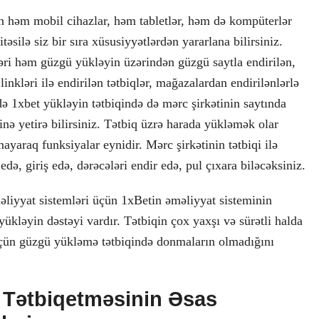
n həm mobil cihazlar, həm tabletlər, həm də kompüterlər
itəsilə siz bir sıra xüsusiyyətlərdən yararlana bilirsiniz.
əri həm güzgü yükləyin üzərindən güzgü saytla endirilən,
nkləri ilə endirilən tətbiqlər, mağazalardan endirilənlərlə
də 1xbet yükləyin tətbiqində də mərc şirkətinin saytında
inə yetirə bilirsiniz. Tətbiq üzrə harada yükləmək olar
mayaraq funksiyalar eynidir. Mərc şirkətinin tətbiqi ilə
edə, giriş edə, dərəcələri endir edə, pul çıxara biləcəksiniz.
əliyyat sistemləri üçün 1xBetin əməliyyat sisteminin
ükləyin dəstəyi vardır. Tətbiqin çox yaxşı və sürətli halda
çün güzgü yükləmə tətbiqində donmaların olmadığını
 Tətbiqetməsinin Əsas