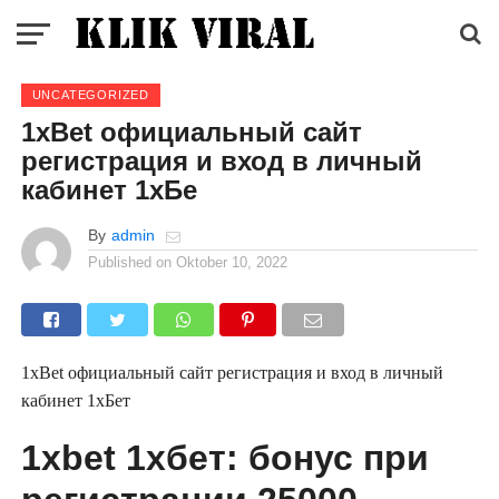
UNCATEGORIZED
1xBet официальный сайт
регистрация и вход в личный
кабинет 1хБе
By
admin
Published on
Oktober 10, 2022
1xBet официальный сайт регистрация и вход в личный
кабинет 1хБет
1xbet 1хбет: бонус при