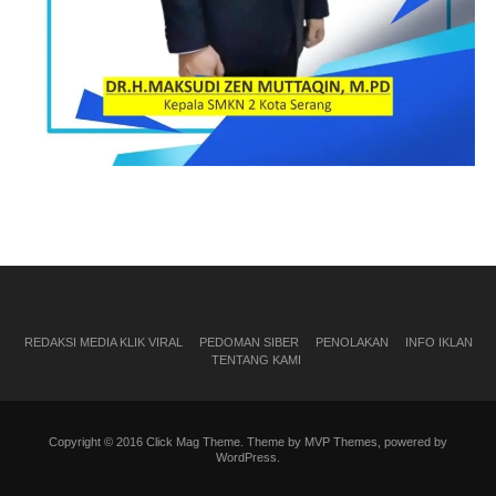
выигрыш или нет. Чтобы войти в него нужно выполнить
1xBet вход и перейти в параметры. Деятельность конторы
регулирует международное законодательство в сфере
беттинга. Надежность БК и безопасность ее транзакций
отмечены в независимых отзывах опытных игроков.
Компания предлагает софт от ведущих
мировых провайдеров, например, Rival или
Evolution Gaming.
Просмотреть индивидуальные бонусные
предложения игрок может в личном
кабинете.
REDAKSI MEDIA KLIK VIRAL
PEDOMAN SIBER
PENOLAKAN
INFO IKLAN
TENTANG KAMI
Букмекерская контора 1хBet вышла на рынок
букмекерского бизнеса в 2007 году.
Выиграть в 1xBet можно, но в отличие от
Copyright © 2016 Click Mag Theme. Theme by MVP Themes, powered by
WordPress.
азартных игр, где все решает фортуна, в