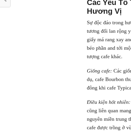
Các Yếu Tố 
Hương Vị
Sự độc đáo trong hư
tương đối lan rộng y
giấy má rang xay an
béo phần and tới mộ
tượng cafe khác.
Giống cafe:
Các giốn
dụ, cafe Bourbon thư
đông khi cafe Typica
Điều kiện hốt nhiên:
cũng liên quan mang
nguyên miền trung t
cafe được trồng ở v