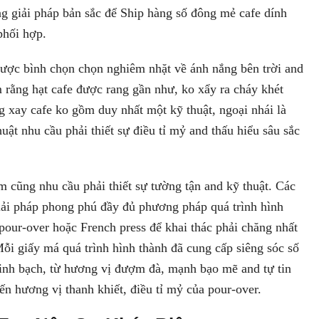
ng giải pháp bản sắc để Ship hàng số đông mẻ cafe dính
phối hợp.
được bình chọn chọn nghiêm nhặt về ánh nắng bên trời and
 rằng hạt cafe được rang gần như, ko xẩy ra cháy khét
g xay cafe ko gồm duy nhất một kỹ thuật, ngoại nhái là
ật nhu cầu phải thiết sự điều tỉ mỷ and thấu hiểu sâu sắc
 cũng nhu cầu phải thiết sự tường tận and kỹ thuật. Các
giải pháp phong phú đầy đủ phương pháp quá trình hình
pour-over hoặc French press để khai thác phải chăng nhất
ỗi giấy má quá trình hình thành đã cung cấp siêng sóc số
nh bạch, từ hương vị đượm đà, mạnh bạo mẽ and tự tin
n hương vị thanh khiết, điều tỉ mỷ của pour-over.