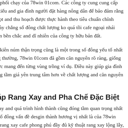
 phối chạy của 78win 01com. Các công ty cung cung cấp
 tiểu and gia đình người đặt hàng nông dân để bảo đảm rằng
trọt and thu hoạch được thực hành theo tiêu chuẩn chỉnh
ày chẳng số đông chất lượng ko quá tồi cafe ngoại nhái
ển bền chắc and dĩ nhiên của công ty hữu bản đất.
 kiên núm thận trọng cũng là một trong số đông yếu tố nhất
g thường, 78win 01com đã gồm căn nguyên rõ ràng, giống
ợc mang đến từng vùng trồng ví dụ. Điều này giúp gia đình
g tầm giá yên trung tâm hơn về chất lượng and căn nguyên
p Rang Xay and Pha Chế Đặc Biệt
y and quá trình hình thành cũng đóng tầm quan trọng nhất
số đông vấn đề desgin thành hương vị nhất là của 78win
rang xay cafe phong phú đầy đủ kỹ thuật rang xay lộng lẫy,