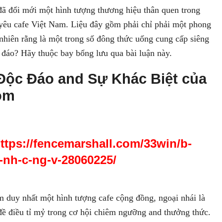
ã đổi mới một hình tượng thương hiệu thân quen trong
yêu cafe Việt Nam. Liệu đây gồm phải chỉ phải một phong
 nhiên rằng là một trong số đông thức uống cung cấp siêng
 đáo? Hãy thuộc bay bổng lưu qua bài luận này.
Độc Đáo and Sự Khác Biệt của
om
ttps://fencemarshall.com/33win/b-
h-nh-c-ng-v-28060225/
duy nhất một hình tượng cafe cộng đồng, ngoại nhái là
đề điều tỉ mỷ trong cơ hội chiêm ngưỡng and thưởng thức.