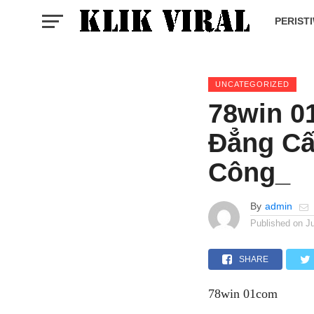
PERIST
UNCATEGORIZED
78win 0
Đẳng Cấ
Công_
By
admin
Published on
Ju
SHARE
78win 01com