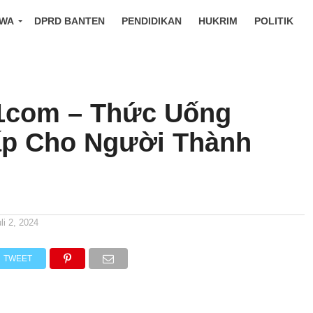
IWA
DPRD BANTEN
PENDIDIKAN
HUKRIM
POLITIK
1com – Thức Uống
p Cho Người Thành
li 2, 2024
TWEET