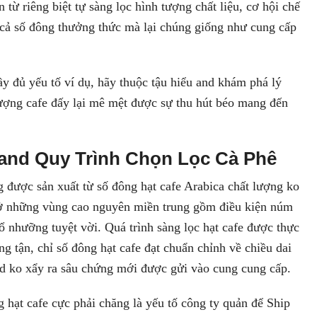
từ riêng biệt tự sàng lọc hình tượng chất liệu, cơ hội chế
d cả số đông thưởng thức mà lại chúng giống như cung cấp
ầy đủ yếu tố ví dụ, hãy thuộc tậu hiểu and khám phá lý
tượng cafe đấy lại mê mệt được sự thu hút béo mang đến
and Quy Trình Chọn Lọc Cà Phê
được sản xuất từ số đông hạt cafe Arabica chất lượng ko
 ở những vùng cao nguyên miền trung gồm điều kiện núm
ổ nhưỡng tuyệt vời. Quá trình sàng lọc hạt cafe được thực
g tận, chỉ số đông hạt cafe đạt chuẩn chỉnh về chiều dai
nd ko xẩy ra sâu chứng mới được gửi vào cung cung cấp.
g hạt cafe cực phải chăng là yếu tố công ty quản để Ship