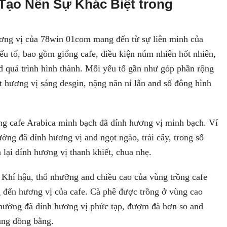
Tạo Nên Sự Khác Biệt trong
ơng vị của 78win 01com mang đến từ sự liên minh của
ếu tố, bao gồm giống cafe, điều kiện núm nhiên hốt nhiên,
d quá trình hình thành. Mỗi yếu tố gần như góp phần rộng
t hương vị sáng desgin, nặng năn nỉ lẫn and số đông hình
g cafe Arabica minh bạch đã dính hương vị minh bạch. Ví
ờng đã dính hương vị and ngọt ngào, trái cây, trong số
 lại dính hương vị thanh khiết, chua nhẹ.
Khí hậu, thổ nhưỡng and chiều cao của vùng trồng cafe
 đến hương vị của cafe. Cà phê được trồng ở vùng cao
hường đã dính hương vị phức tạp, đượm đà hơn so and
ùng đồng bằng.