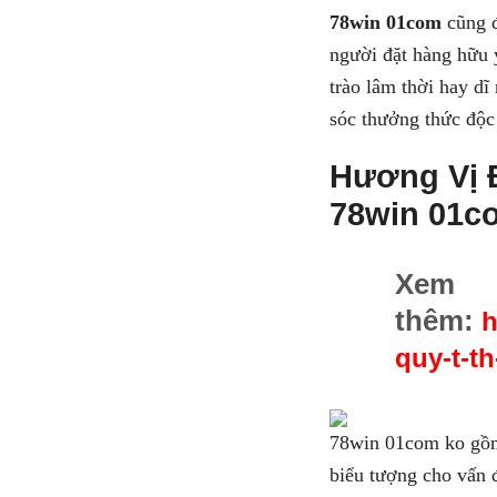
78win 01com
cũng đ
người đặt hàng hữu 
trào lâm thời hay dĩ
sóc thưởng thức độc
Hương Vị 
78win 01c
Xem
thêm:
h
quy-t-t
78win 01com ko gồm 
biểu tượng cho vấn 