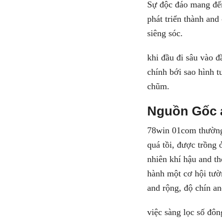
Sự độc đáo mang đến 
phát triển thành an
siêng sóc.
khi đầu đi sâu vào đ
chính bới sao hình 
chũm.
Nguồn Gốc 
78win 01com thường 
quá tồi, được trồng
nhiên khí hậu and th
hành một cơ hội tườn
and rộng, độ chín a
việc sàng lọc số đôn