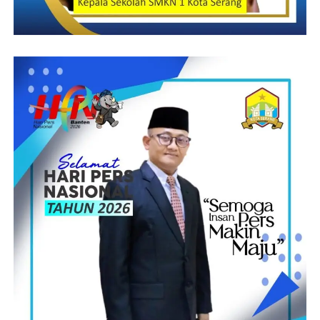
đuối, 78winvip03 com đang rối rít gửi nhiều căn nhà bạn điểm
cho mua lựa hấp dẫn cho cộng đồng người chơi tại Việt Nam
cũng như quốc tế.
Giới thiệu về 78winvip03 com