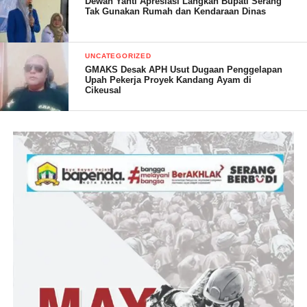
Dewan Yanti Apresiasi Langkah Bupati Serang
nữa là một hệ sinh thái blue thư giãn viên bộ, bao gồm khiến
Tak Gunakan Rumah dan Kendaraan Dinas
phải ngoài mặt để thỏa mãn yêu cầu thiết càng lan rộng của Quý
khách hàng. ra đời trong bối cảnh giải pháp công nghệ số nâng
tầm phát triển táo bạo lớn mật, nền tảng căn cơ này đang rối rít
UNCATEGORIZED
GMAKS Desak APH Usut Dugaan Penggelapan
thỏa thuận buộc ràng khu vực đứng phụ thuộc vào sự phối kết
Upah Pekerja Proyek Kandang Ayam di
hợp hoàn hảo cũng như tuyệt vời nhất giữa giải pháp công nghệ
Cikeusal
tiên tiến cũng như thưởng thức Quý khách hàng nhiệt tình.
Trong phần này, con người sẽ linh cảm sâu hơn về quãng đường
hình thành, điểm phê duyệt để trọng tâm gây chào bán chạy
cũng như nguyên bởi khiến cho 78winvip03 com gửi nhiều căn
nhà bạn mua tiên phong hàng đầu cho lan rộng người.
Lịch sử hình thành
78winvip03 com tiến hành quãng đường của nó ta vào 2018, lúc
một đội ngũ nhiều căn nhà nâng tầm phát triển ứng dụng tại Việt
Nam cảm thừa nhận thấy khoảng trống trong Thị Phần thư giãn
trực con đường. Họ đang đầu bốn đưa ra tiêu táo bạo lớn mật
vào vấn đề thăm dò nghiên cứu vãn cũng như nâng tầm phát