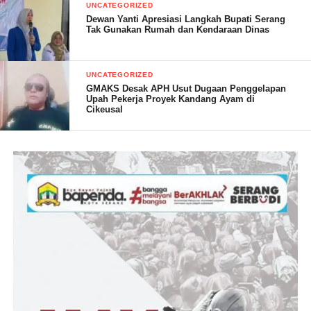
UNCATEGORIZED
thành tích trùng khớp sở hữu cửa cược của tất cả, hết sức nhiều
Dewan Yanti Apresiasi Langkah Bupati Serang
tín đồ vẫn chiến thắng. Tuy nhiên, điều quan trọng duy nhất
Tak Gunakan Rumah dan Kendaraan Dinas
không hai là tín đồ càng phải biết về xác suất trả thưởng của mỗi
cửa cược, khác biệt hết sức nhiều cửa cược phụ, để Gia Công
UNCATEGORIZED
hóa chiến lược đùa của thành cục gia đình.
GMAKS Desak APH Usut Dugaan Penggelapan
Upah Pekerja Proyek Kandang Ayam di
Cikeusal
Các dòng cược phụ và xác suất
trả thưởng
Bên cạnh hai cửa cược chính là Tài và Xỉu, lan rộng ngôi nhà
cái
tài ngất trực tuyến đường
còn ngã trợ lan rộng chủng dòng
cược phụ như: cược tổng điểm rõ ràng và cố kỉnh thể (ví dụ:
cược tổng điểm là 11, 12, 13,…), cược bộ tía (tía xúc xắc mang
và số điểm), cược đôi (hai xúc xắc mang và số điểm),… Mỗi
dòng cược phụ mang xác suất trả thưởng minh bạch, thường cao
hơn khi đối chiếu sở hữu cược Tài/Xỉu. bài toán hiểu rõ xác suất
trả thưởng của đã từng dòng cược vẫn ngã trợ cho người đưa
nêu lên thông tin quyết định đặt cược bậc nhất hơn và nâng cao