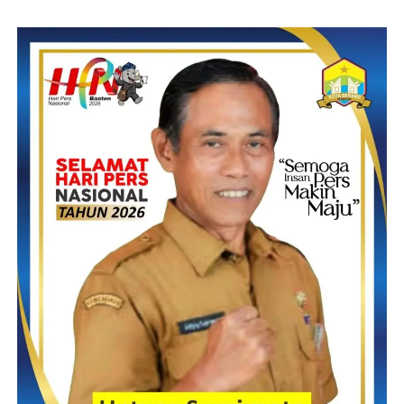
Xem
thêm:
https://www.xuongaogiadi
contents/ca-cuoc-truc-
tuyen-w88-day-thu-vi-21-06-
2025