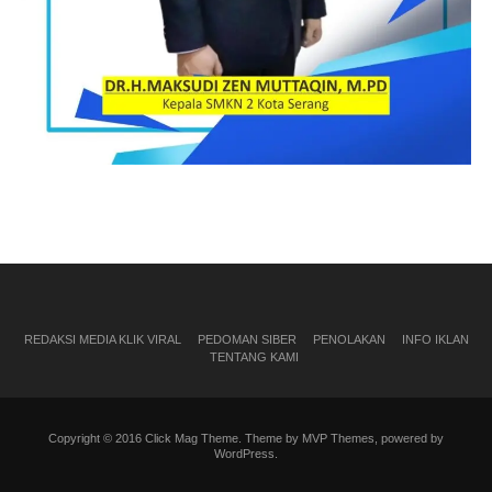
nhiều thành tích hết sức nhiều
màn đùa trước
Nhận định hoạch toán hết sức nhiều thành tích hết sức nhiều
màn đùa trước là 1 trong nghiệp vụ được tương đối lan rộng tín
đồ dân đùa
tài ngất trực tuyến đường
ứng dụng để tìm kiếm 1
số quy chế độ, thiên hướng. Tuy nhiên, muốn gợi đề cập rằng
hết sức nhiều thành tích của hết sức nhiều màn đùa trước không
liên quan đến hết sức nhiều thành tích của màn đùa ngay hiện
tại. Xác suất nhảy mí Tài hay Xỉu trong mỗi màn trải nghiệm
luôn là kha khá bằng nhau. bài toán nghiên cứu hoạch toán chỉ
giúp cho người mang được cái quan sát mang 1 số hơn về game
show và đưa nêu lên thông tin quyết định đặt cược mang trung
REDAKSI MEDIA KLIK VIRAL
PEDOMAN SIBER
PENOLAKAN
INFO IKLAN
vai trung phong hơn.
TENTANG KAMI
Ứng dụng nguyên lý ngã trợ
nghiên cứu
Copyright © 2016 Click Mag Theme. Theme by MVP Themes, powered by
WordPress.
Lúc bây giờ mang lan rộng phần mềm và nguyên lý ngã trợ