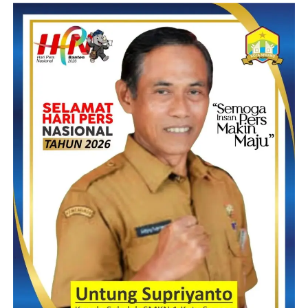
mang lại khuyến mãi sở hữu phần đông thưởng
chữa trị giá. Người chơi Chắn chắn chắn nhận
bonush, đá quý Tặng Ngay hay tham gia gần như
chương trình không giống nhau.
Hỗ Trợ Khách Hàng 24/7
: Đội ngũ cung ứng
Quý khách hàng của Sunwin luôn sẵn sàng
chuẩn bị được phục vụ, câu gợi ý cực kỳ nhiều
nghi vấn, cáo giác của người trong gia đình chơi
bất kì bao giờ trong ngày.
Hướng Dẫn Đăng Ký Tài
Khoản Sunwin
câu hỏi điều kiện tài khoản trên Sunwin không phức tạp với tức
khắc. Dưới đây sẽ gợi ý quý khách hàng từng bước nuốm thể để
tạo ra tài khoản với khởi đầu hy vọng tức khắc.
Bước Đầu Tiên: Truy Cập Trang