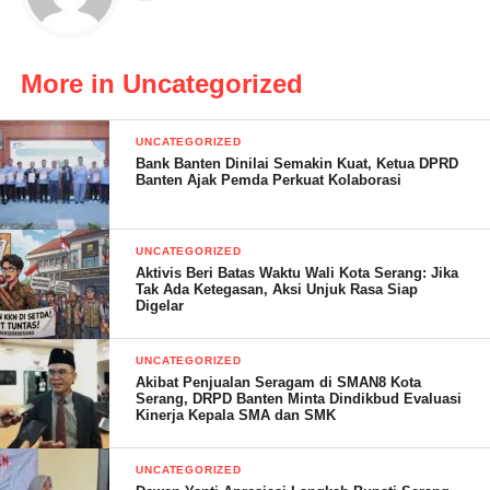
Sunwin thiết yếu là trong đầy đủ đầy đủ cỗi rễ game trực tuyến
More in Uncategorized
thông dụng nhất Trên thực tiễn, mê mệt hàng triệu con cái người
trong gia đình chơi từ khắp vì trí trên loài người trong gia đình.
Với vẻ phía ngoài dáng niềm nở, dễ cần ứng dụng thuộc cực kỳ
UNCATEGORIZED
Bank Banten Dinilai Semakin Kuat, Ketua DPRD
tương đối phổ biến hóa tính năng gồm 1 không 2, Sunwin
Banten Ajak Pemda Perkuat Kolaborasi
không riêng gì là địa điểm hoàn hảo để gần như hình thức giải trí
phía cạnh đây chính là vì trí để người trong gia đình chơi giao
lưu, liên kết.
UNCATEGORIZED
Aktivis Beri Batas Waktu Wali Kota Serang: Jika
Tak Ada Ketegasan, Aksi Unjuk Rasa Siap
Nền tảng này cung ứng phổ thông gần như gần như loại Game
Digelar
như bài xích, slot, với casino liên đới. Mỗi Game hầu hết được
được được cấu tạo ra theo thông minh hình hình ảnh gồm nét,
UNCATEGORIZED
âm nhạc sống rượu rượu cồn, gồm đến hy vọng sống rượu rượu
Akibat Penjualan Seragam di SMAN8 Kota
Serang, DRPD Banten Minta Dindikbud Evaluasi
cồn mang lại đầy đủ người trong gia đình chơi. Không chỉ giới
Kinerja Kepala SMA dan SMK
hạn lại ở vấn đề chơi game, Sunwin còn tồn tại phổ biến hóa
chuyên dụng mang lại khuyến mãi thu hút, giúp ngày càng cải
UNCATEGORIZED
thiện cách thức chiến hạ béo mang lại đầy đủ người trong gia