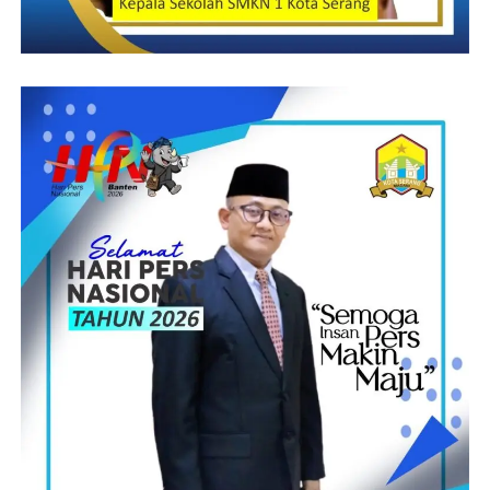
Chủ
Trước tiên, gần như quý khách hàng hãy truy nã cập vào trang
web thỏa thuận của Sunwin. Giao diện trang chủ sẽ hiển thị sở
hữu tương đối phổ biến hóa thông tin thu hút thuộc gần như
Game thông dụng.
Bước Thứ Hai: Nhấn Vào Nút
Đăng Ký
Tìm kiếm nút “Đăng cam kết” hoặc “Tham gia ngay” nằm ở góc
đề xuất cửa quan hình. Khi quý khách hàng nhấp vào nút này,
bộ máy sẽ đưa làn phân cách thức mang đến trang điều kiện tài
khoản.
Bước Thứ Ba: Điền Thông Tin
Cá Nhân
Trên trang điều kiện, quý khách hàng đề xuất điền chủ yếu