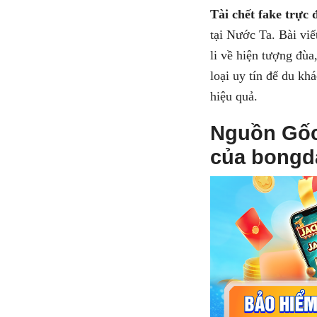
Tài chết fake trực
tại Nước Ta. Bài viế
li về hiện tượng đù
loại uy tín để du kh
hiệu quả.
Nguồn Gốc,
của bongd