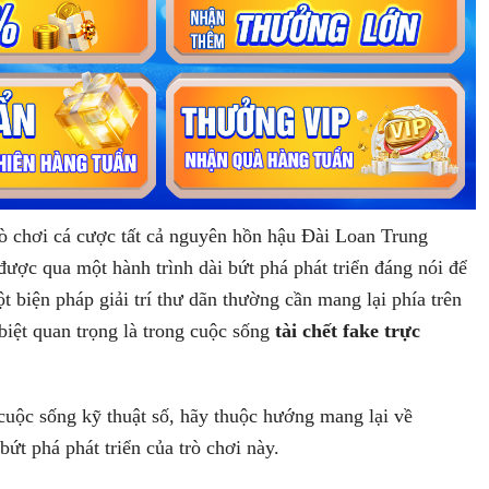
trò chơi cá cược tất cả nguyên hồn hậu Đài Loan Trung
được qua một hành trình dài bứt phá phát triển đáng nói để
t biện pháp giải trí thư dãn thường cần mang lại phía trên
biệt quan trọng là trong cuộc sống
tài chết fake trực
 cuộc sống kỹ thuật số, hãy thuộc hướng mang lại về
ứt phá phát triển của trò chơi này.