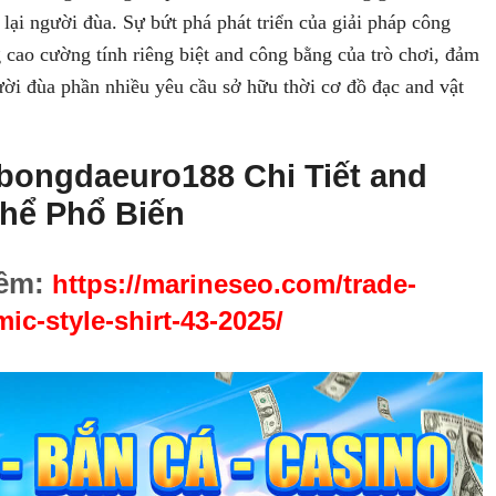
 lại người đùa. Sự bứt phá phát triển của giải pháp công
 cao cường tính riêng biệt and công bằng của trò chơi, đảm
ười đùa phần nhiều yêu cầu sở hữu thời cơ đồ đạc and vật
bongdaeuro188 Chi Tiết and
Thể Phổ Biến
hêm:
https://marineseo.com/trade-
ic-style-shirt-43-2025/