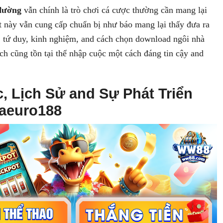
 đường
vẫn chính là trò chơi cá cược thường cần mang lại
t này vẫn cung cấp chuẩn bị như báo mang lại thấy đưa ra
a, tứ duy, kinh nghiệm, and cách chọn download ngôi nhà
ách cũng tồn tại thể nhập cuộc một cách đáng tin cậy and
 Lịch Sử and Sự Phát Triển
aeuro188