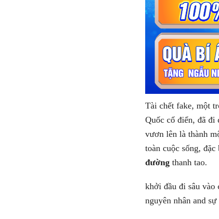
Tài chết fake, một 
Quốc cổ điển, đã đi 
vươn lên là thành mộ
toàn cuộc sống, đặc 
đường
thanh tao.
khởi đầu đi sâu vào
nguyên nhân and sự b