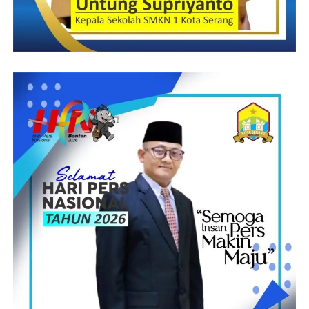
Người chơi hoàn toàn vẫn sở hữu khả năng yên tâm khi thực
hiện các chuyển giao bệnh dịch trên hệ điều hành này.
Khuyến Mãi cũng như Ưu Đãi
Hấp Dẫn
sân jun88 thường xuyên công ty hàng các chương trình khuyễn
mãi giảm bảng giá cũng như giảm bảng giá hấp dẫn dành đến tất
cả người chơi còn mới lẫn người chơi cũ. Điều này vẫn không
còn chỉ là giúp cải thiện lên chữa trị bảng giá đến tín đồ xung
quanh ra thiết kế rượu cồn lực để bọn họ trở lại nhập cuộc
thường xuyên hơn.
Các chương trình khuyễn mãi giảm bảng giá cũng như thưởng
mang tác dụng đăng ký kết, hoàn tiền hay các buổi lễ riêng biệt
hầu cũng như đóng góp xây dựng thương hiệu sức hút đến trang
web này.