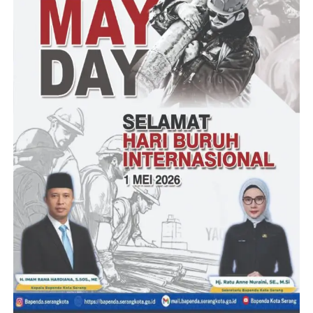
poker, blackjack đến roulette.
Slot game:
Những Game slot với card VGA ưa
chú ý cũng như thiên tài hấp dẫn luôn thiết yếu
là phần quan trọng trên sân jun88.
Đánh Giá Về Giao Diện cũng như
Trải Nghiệm Người Dùng
Giao diện của sân jun88 được kết cấu Gia Công hóa đến tất cả
loại game máy tính cũng như thay tay, giúp người chơi 1-1 giản
truy mua vấn trong khoảng hầu cũng như chủng loại sản phẩm.
Sự sắp đến đặt khoa học giữa danh sách cũng như danh sách
Game thiết kế cảm thừa nhận thuận lợi đến tín đồ.
Mặt khác, tốc độ cài trang cũng 1 biện pháp nhanh nhất, giúp
giảm đấm đá thời kì hưởng thụ đến khi người chơi nhập cuộc cá
cược. Đây thiết yếu là điểm với lớn riêng với bất kể hệ điều hành
nào trong chuyên ngành công nghiệp cá cược trực tuyến đường.