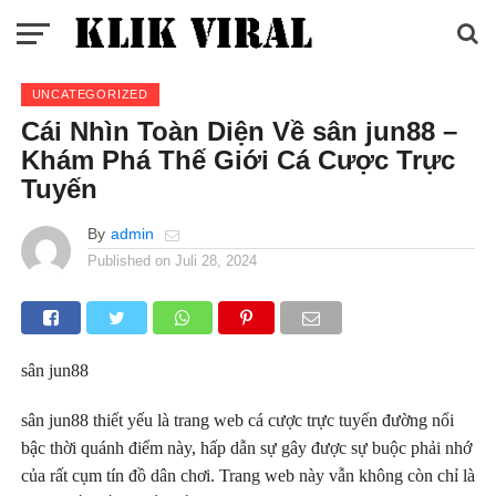
UNCATEGORIZED
Cái Nhìn Toàn Diện Về sân jun88 –
Khám Phá Thế Giới Cá Cược Trực
Tuyến
By
admin
Published on
Juli 28, 2024
sân jun88
sân jun88 thiết yếu là trang web cá cược trực tuyến đường nổi
bậc thời quánh điểm này, hấp dẫn sự gây được sự buộc phải nhớ
của rất cụm tín đồ dân chơi. Trang web này vẫn không còn chỉ là