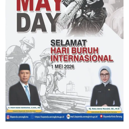
línea
Soporte al cliente de 1win: ¿Cómo
resolver tus dudas y problemas?
Verificación 1win para jugadores
argentinos
Casino
Métodos de depósito
in Casino en vivo
¿El servicio de asistencia de 1Win está
disponible las 24 horas del día, los 7 días
de la semana?
Se puede acceder a la versión móvil del sitio web de 1Win
abriendo un navegador web en un dispositivo móvil e
ingresando la URL del sitio web oficial de 1Win. El sitio web