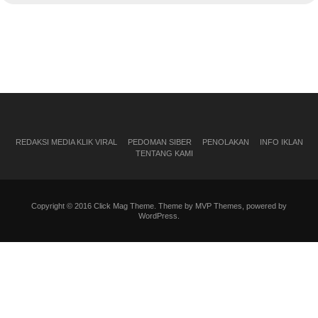
REDAKSI MEDIA KLIK VIRAL
PEDOMAN SIBER
PENOLAKAN
INFO IKLAN
TENTANG KAMI
Copyright © 2016 Click Mag Theme. Theme by MVP Themes, powered by
WordPress.