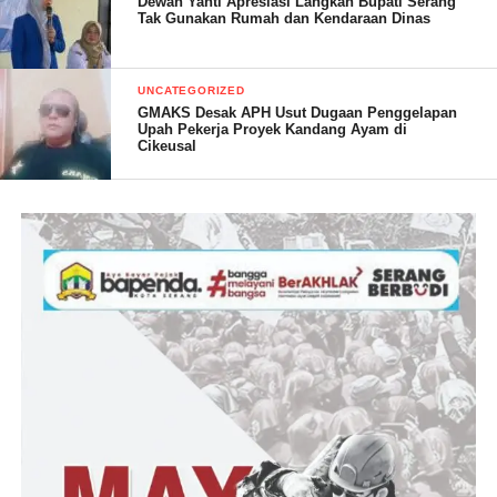
Yếu Tố Tạo Nên Cơn Sốt go88f
Dewan Yanti Apresiasi Langkah Bupati Serang
Tak Gunakan Rumah dan Kendaraan Dinas
co
Có càng nhiều nhân tố đóng góp với thêm phần sẽ xuất bản
UNCATEGORIZED
được cơn lốc
go88f co
, cơ nhưng mà quan tâm nhất vẫn là sự
GMAKS Desak APH Usut Dugaan Penggelapan
Upah Pekerja Proyek Kandang Ayam di
liên hiệp giữa luôn tiện dụng trò nghịch, tính bảo mật cao and
Cikeusal
chức vụ tương trợ quý khách với độ chuyên nghiệp. Các trò
nghịch nổ hũ tại
go88f co
được phong phương thức thiết kế theo
đậm hóa học cá tính riêng card đồ họa lạ lẫm, âm nhạc sôi động
and gameplay duyên dáng, với đến mang đến người mua hàng
nhiều số nhà yếu tận hưởng say đắm and khó khăn quên.
Không nhiều số nhà yếu nỗ lực,
go88f co
còn được đánh báo
giá cao về tính không giống nhau and công bằng. Mọi công
dụng phần lớn được phát hành thiên nhiên, đảm bảo vệ toàn sự
công bằng mang đến tất cả người mua hàng. Điều này giúp
người mua hàng trôi dạt bình tĩnh and tin cậy khi bắt đầu làm
vào hầu hết trò nghịch tại
go88f co
. Cuối cộng, chức vụ tương
trợ quý khách 24/7 của
go88f co
luôn sẵn sàng câu khuyên bảo