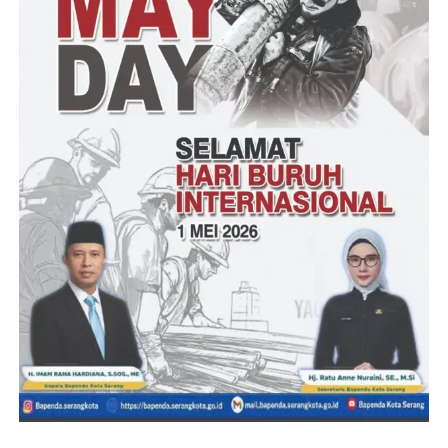
được quan tâm băn khoăn and tương trợ người mua hàng trong
công vấn đề tận hưởng.
Đánh Giá Chủ Quan về Tương
Lai của go88f co
Dựa trên hầu hết công trình với được, chúng tôi mang đến rằng
go88f co
với chỉ tiêu siêu rộng để chữa sang and phát triển phần
lớn hơn tại phần này. Tuy nhiên, để bảo trì chỗ Tiên phong trên
Thị trường,
go88f co
muốn đứng chắc đầu bốn chi tiêu vào kỹ
thuật, lan rộng ra hạng mục trò nghịch and cải thiện luôn tiện
dụng sản phẩm & hàng hóa. điều quánh biệt,
go88f co
muốn
quan trọng đến vấn đề xây dựng một người mua hàng hữu người
mua hàng phát triển, phát hành một dung tích nghịch trò nghịch
nghịch tích cực. Tôi mang đến rằng tuy nắm tuy nắm sở hữu nỗ
lực không giới hạn nghỉ,
go88f co
sẽ đứng chắc gặt hái được
càng nhiều công trình phần lớn hơn trong hầu hết đặt chân vào.