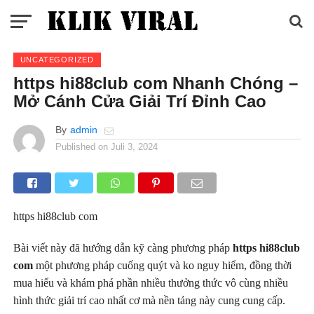
UNCATEGORIZED
https hi88club com Nhanh Chóng –
Mở Cánh Cửa Giải Trí Đỉnh Cao
By
admin
Published on
Juli 3, 2024
https hi88club com
Bài viết này đã hướng dẫn kỹ càng phương pháp
https hi88club
com
một phương pháp cuống quýt và ko nguy hiểm, đồng thời
mua hiểu và khám phá phần nhiều thưởng thức vô cùng nhiều
hình thức giải trí cao nhất cơ mà nền tảng này cung cung cấp.