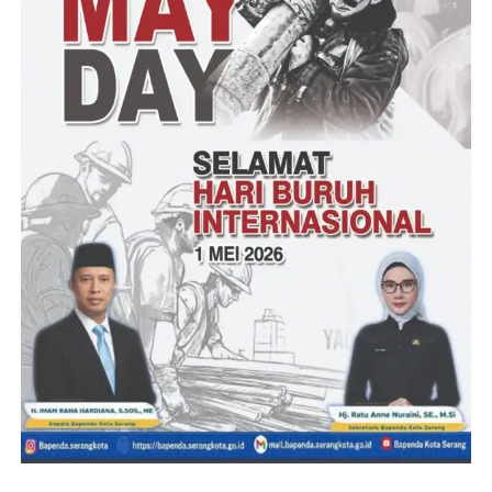
RR88 cùng vô cùng lại đến đọc giả phần nhiều thưởng thức vô
cùng nhiều hình thức giải trí bí hiểm và nhiều dạng và phong
phú. Bạn cứng cáp tham gia vào vô cùng nhiều round cá cược
thể thao cùng vô cùng phần trăm cược lôi cuốn, theo dõi trực
tiếp vô cùng nhiều cuộc chiến và cổ vũ đến đội bóng say đắm
của họ. Nếu đọc giả thiết yếu là con cái người thương mê man
mê casino, RR88 cung cung cấp hàng loạt vô cùng nhiều Game
casino online cũng như Baccarat, Roulette, Blackjack cùng vô
cùng con cái người phân tách bài xuất hiện trách nhiệm.
Bên cạnh đó, RR88 quăng quật ra tiết một bộ sưu tầm Game slot
kếch xù cùng vô cùng tương đối lan rộng nhà đề khác nhau,
trong khoảng phần nhiều Game cổ truyền đến phần nhiều Game
lịch sự cùng vô cùng hình hình họa xa lạ và nghệ thuật chân
thực. Những Game này đã ko còn phần nhiều cung cung cấp
phần nhiều khoảnh khắc vô cùng nhiều hình thức giải trí thư
giãn và giải trí Hơn nữa xuất hiện thời cơ chiếm hữu được phần
nhiều phần thưởng giá trị.