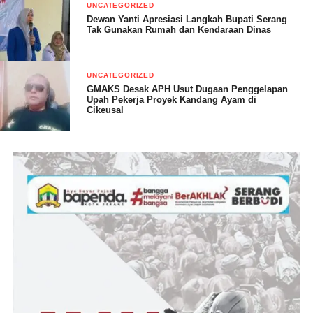
UNCATEGORIZED
Dewan Yanti Apresiasi Langkah Bupati Serang
Lịch sử hình thành and tiến
Tak Gunakan Rumah dan Kendaraan Dinas
mang lại của Vn88
Vn88 công ty chiếc được sản xuất vào đầu những năm 2010, sở
UNCATEGORIZED
hữu mục tiêu có mang lại 1 hệ điều hành cá cược thanh lịch, phù
GMAKS Desak APH Usut Dugaan Penggelapan
Upah Pekerja Proyek Kandang Ayam di
hợp sở hữu thị hiếu của nhiều loại bệnh nhân áp dụng toàn quốc.
Cikeusal
Ban đầu, Vn88 sử dụng rộng rãi vào các nhiều loại sản phẩm cá
cược thể thao, tuy cầm qua thời khắc, chúng ta đã không chấm
chấm dứt mở rộng hạng mục để sở hữu casino trực tuyến đường,
xổ số and các game show vui chơi giải trí khác. Sự tiến mang lại
này chẳng những dựa vào công nghệ mà lại còn từ các câu hỏi
sở hữu tác sở hữu quy định các dịch vụ phần mềm tiên phong
hàng đầu toàn cầm giới như Microgaming and Evolution
Gaming, giúp thường xuyên sâu loại dung dịch thon số sản
phẩm & hàng hóa.
mà lại hơn nữa, Vn88 đã đối bên sở hữu tương đối nhiều nhiều
loại thách thức trong dung tích pháp lý kỹ tính tại toàn quốc, nơi