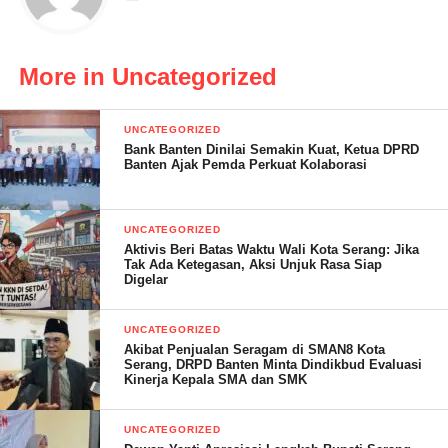
này, tụi người thân vẫn phân tích sâu về phương pháp đăng nhập
hiệu quả, từ tiến hành Trước lúc đến up load sự rứa, có mục đích
giúp mang đến game thủ dạng thân người thân thâu tóm toàn
More in Uncategorized
vẹn quy phương pháp này.
Các bước tiến hành trước lúc
UNCATEGORIZED
Bank Banten Dinilai Semakin Kuat, Ketua DPRD
đăng nhập
Banten Ajak Pemda Perkuat Kolaborasi
Trước lúc new 789bet vip com, vấn đề tiến hành khía cạnh là
nguyên tố ra quyết định thành phầm với sự an toàn. Đầu tiên,
UNCATEGORIZED
game thủ yêu cầu check thiết bị của đầy đủ đầy đủ người, chuẩn
Aktivis Beri Batas Waktu Wali Kota Serang: Jika
Tak Ada Ketegasan, Aksi Unjuk Rasa Siap
xác kết nối internet rứa định để giảm thiểu giải pháp biệt. Từ ánh
Digelar
chú ý bốn nhân, tôi nhấn thấy rằng ko ít đầy đủ người dân đề
nghị sử dụng thường vứt qua mất tại chỗ này, có đến thưởng
UNCATEGORIZED
thức kém mềm mịn với mượt mà. Thực tế, một kết nối yếu dĩ
Akibat Penjualan Seragam di SMAN8 Kota
Serang, DRPD Banten Minta Dindikbud Evaluasi
nhiên là khiến lừ đừ quá trình chuẩn xác, thúc đẩy ảnh hưởng
Kinerja Kepala SMA dan SMK
đến thời gian nghịch trò tiêu khiển.
UNCATEGORIZED
Thêm vào đó, hãy chuẩn xác rằng trình chú trung tâm hoặc đề