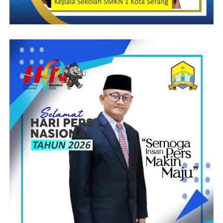
thể sệt tính hot, cấp phép game thủ truy vấn nhanh chóng từ bất
cứ đâu. Tôi phân tích rằng, với sự tiến lên của technology di
đụng, sệt tính này vẫn ráng đổi giải pháp tụi người thân xúc tiến
với gần cũng như nền móng tiêu khiển, khiến thưởng thức vươn
lên là mềm mịn với mượt mà hơn. Hãy cần đề nghị sử dụng đề
nghị sử dụng King88 để đăng nhập qua vân tay hoặc nhấn biết
khuôn mặt, giúp giữ giàng thời gian so với giải pháp khắc phục
truyền thống cuội nguồn.
Từ ánh chú ý sinh sản, vấn đề phối hợp này ko chỉ đề nghị một
thể dụng ngoài ra là bước tiến trong gần cũng như khiến vấn đề
bốn nhân hóa thưởng thức. Tôi nhấn thấy rằng, ko ít đầy đủ
người dân đề nghị sử dụng trẻ tuổi lời nhấn xét cao sệt tính này
do nó mê đắm say mê với giải pháp sống tất bật, cấp phép bọn
họ tham gia cá cược chỉ trong vài giây. Tuy nhiên, hãy nhớ
check bảo mật để giảm thiểu khủng hoảng rủi ro, do thiết bị di
đụng thường vẫn dễ bị mất cắp hơn.