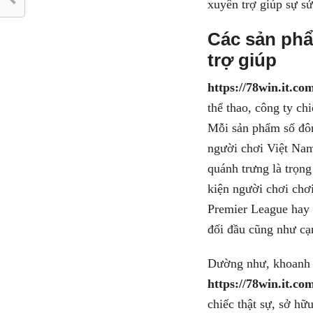
xuyên trợ giúp sự sử
Các sản phẩ
trợ giúp
https://78win.it.co
thể thao, công ty ch
Mỗi sản phẩm số đôn
người chơi Việt Nam
quánh trưng là trọng
kiện người chơi chơi
Premier League hay 
đối đầu cũng như cạn
Dường như, khoanh 
https://78win.it.co
chiếc thật sự, sở hữ