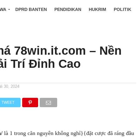
IWA
DPRD BANTEN
PENDIDIKAN
HUKRIM
POLITIK
á 78win.it.com – Nền
i Trí Đỉnh Cao
li 30, 2024
TWEET
m/
là 1 trong căn nguyên không nghỉ}{đặt cược đã ráng đầu