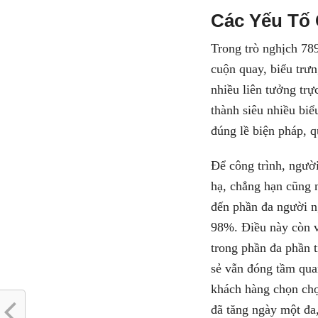
Các Yếu Tố 
Trong trò nghịch 789
cuộn quay, biểu trưn
nhiều liên tưởng trự
thành siêu nhiều bi
đúng lề biện pháp, 
Để công trình, ngườ
hạ, chẳng hạn cũng
đến phần đa người n
98%. Điều này còn vớ
trong phần đa phần 
sẻ vẫn đóng tầm qua
khách hàng chọn chọ
đã tăng ngày một đa