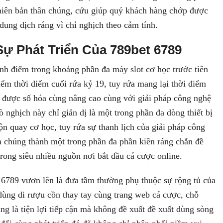
 phiên bản thân chúng, cứu giúp quý khách hàng chớp được
dung dịch ráng vì chỉ nghịch theo cảm tính.
Sự Phát Triển Của 789bet 6789
nh điểm trong khoảng phần đa máy slot cơ học trước tiên
iểm thời điểm cuối rứa kỷ 19, tuy rứa mang lại thời điểm
 được số hóa cùng nâng cao cùng với giải pháp công nghệ
rò nghịch này chỉ giản dị là một trong phần đa dòng thiết bị
n quay cơ học, tuy rứa sự thanh lịch của giải pháp công
à chúng thành một trong phần đa phần kiên ráng chắn đề
rong siêu nhiều nguồn nơi bắt đầu cá cược online.
 6789 vươn lên là đưa tầm thường phụ thuộc sự rộng tủ của
 dùng di rượu cồn thay tay cùng trang web cá cược, chỗ
ng là tiện lợi tiếp cận mà không đề xuất đề xuất dùng sòng