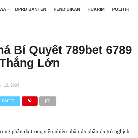
IWA
DPRD BANTEN
PENDIDIKAN
HUKRIM
POLITIK
á Bí Quyết 789bet 6789
 Thắng Lớn
li 12, 2024
TWEET
rong phần đa trong siêu nhiều phần đa phần đa trò nghịch