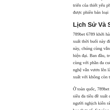
triển của thiết yếu
được phiên bản loại 
Lịch Sử Và 
789bet 6789 khởi hà
xuất thời buổi này đ
này, chúng cùng vẫn
hiện đại. Ban đầu, t
cùng với phần đa cuộ
nghệ vẫn vươn lên l
xuất với không còn t
Ở toàn quốc, 789bet
siêu đa tiêu đề xuất
người nghịch kiên rá