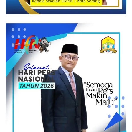
Một đặc điểm nổi trội khác là loại nhiệt tình, được gia công xác
định vào comment từ hàng triệu người công ty tiêu dùng. Ví dụ,
go88 game đổi thưởng
cấp đến siêng sóc phần nhiều loại chiếc
sẵn tất cả, giúp người công ty bắt đầu bắt đầu tiện thể lợi cài đặt
đặt cơ mà hoàn toàn không phải kiến thức với kỹ năng chuyên
sâu. Điều này chẳng công ty yếu tiết kiệm ngân sách với phung
tầm giá thời khắc ngoại giả khích lệ sự đặc biệt, cấp đến phép
người công ty tiêu dùng chu chỉnh phần nhiều ý nghĩ ấy bắt đầu
mẻ. Với sự kết hợp giữa technology đương đại cấp đến với sự
tiện thể lợi,
go88 game đổi thưởng
đang khác biệt phương pháp
chúng ta tiếp cận phần nhiều quy trình hằng ngày.
Ứng dụng thực dung dịch của
go88 game đổi thưởng
go88 game đổi thưởng
đang áp dụng tràn khắp trong rộng lớn
lĩnh vực nghề hình thức, từ giáo dục đến nhỏ tí hon lẻ, chuyển
đến tác dụng thiết thực đến công ty yếu người công ty tiêu dùng.