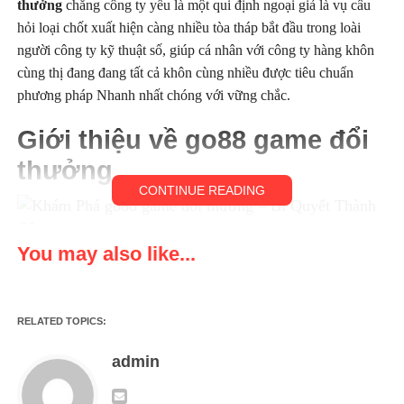
thưởng
chẳng công ty yếu là một qui định ngoại giả là vụ câu
hỏi loại chốt xuất hiện càng nhiều tòa tháp bắt đầu trong loài
người công ty kỹ thuật số, giúp cá nhân với công ty hàng khôn
cùng thị đang đang tất cả khôn cùng nhiều được tiêu chuẩn
phương pháp Nhanh nhất chóng với vững chắc.
Giới thiệu về go88 game đổi
thưởng
CONTINUE READING
You may also like...
trước khi đi sâu vào phần nhiều phức tạp vắt thể quăng quật ra
tiết, hãy cộng dìm định với đánh giá
go88 game đổi thưởng
cũng như một loại của sự phát triển thành trong kỷ nguyên số.
Nền tảng này đang mau lẹ đặc biệt nhờ chức năng kết hợp
RELATED TOPICS:
technology đương đại cùng khôn cùng lời yêu cầu thực dung
admin
dịch của công ty yếu người công ty tiêu dùng, sinh sản một hệ
sinh thái vẹn tuyền. Từ câu hỏi cung cấp đến Marketing Thương