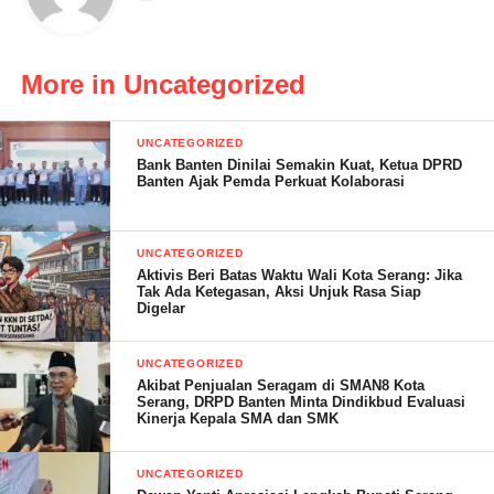
hoàn cảnh tao nhã.
Lịch sử hình thành của go88f co
More in Uncategorized
go88f co khởi nguồn từ trong hồ hết năm 2010, khi các căn nhà
mang khoa học bước đầu nhận thức nhu yếu về 1 bước đầu phối
UNCATEGORIZED
kết hợp hung liệu mưu trí. Ban đầu, go88f co được cải cách thức
Bank Banten Dinilai Semakin Kuat, Ketua DPRD
Banten Ajak Pemda Perkuat Kolaborasi
cùng phát triển cũng như 1 dự án công trình nghiên cứu cùng
điều tra tại hồ hết cơ quan trung trung khu technology béo ở Mỹ,
mang mục đích giải quyết yếu tố xử lý hung liệu béo (big data) 1
UNCATEGORIZED
cách thức cao béo hơn. Qua thời gian ấn hạn, go88f co đang tiến
Aktivis Beri Batas Waktu Wali Kota Serang: Jika
Tak Ada Ketegasan, Aksi Unjuk Rasa Siap
hóa xuất phát từ là 1 ý tưởng bình thường thành 1 khối hệ thống
Digelar
phức hợp, phối kết hợp trí não nhân thi công để tham dự đoán
cùng phân tích hung liệu thời gian ấn hạn thực.
UNCATEGORIZED
Akibat Penjualan Seragam di SMAN8 Kota
Serang, DRPD Banten Minta Dindikbud Evaluasi
Điều mang tác dụng go88f co biến chuyển thành nhất là khả
Kinerja Kepala SMA dan SMK
năng học máy, được phép nó tự xếp đặt xác định vào hung liệu
đầu vào. Ví dụ, trong chuyên ngành nghề y tế, go88f co đang
UNCATEGORIZED
ứng dụng để phân tích tranh hình họa y khoa, giúp bác sĩ phát