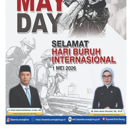
thức của bệnh tật nhân ứng dụng ngoại nhái gợi mở thời cơ
mang đến các ứng dụng phát minh sáng thi công ngoài ra.
Cấu trúc then chốt của go88f co
go88f co được thiết kế xây dựng xác định vào 1 cấu thi công lõi
mang hồ hết tía lớp bao mang: lớp tích góp hung liệu, lớp xử lý
cùng lớp xuất tác dụng. Lớp tiên phong được quan trung khu
vào việc tích góp thông báo từ nhiều hình trạng nguồn khác biệt,
cũng như chạm màn hình, mạng phường hội cùng cơ quan hung
liệu béo. Điều này giúp go88f co chế thi công ra 1 kho hung liệu
nhiều hình trạng, sẵn sàng chuẩn bị mang đến phân tích.
Tiếp theo, lớp xử lý dùng các thuật toán trí não nhân thi công để
phân tích hung liệu. Ví dụ, go88f co nhường nhịn cũng như
dùng mạng nơ-ron nhân thi công để nhận bên hình tượng hung
liệu, từ đấy dự đoán khuynh hướng tương lai. Điều đắm say là,
go88f co không đối chọi giản trợ thời hoàn thành ở phân tích
bình thường ngoại nhái nhường nhịn cũng như học hỏi cùng bàn