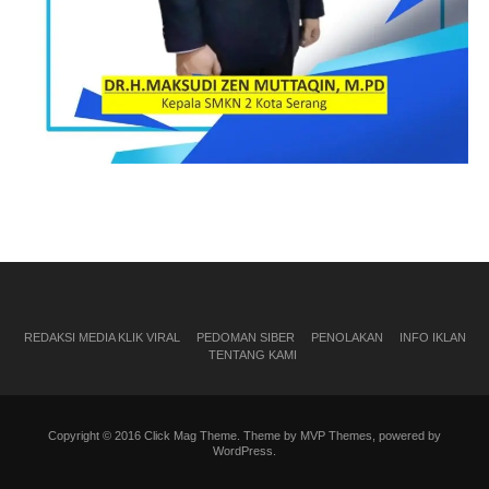
https://gem88.com/ được mang lại phép căn nhà các bạn ứng
dụng đặt cược mặt trên một số event thể thao phệ mặt trên trái
đất, từ soccer mang lại bóng rổ, cùng hết sức Xác Suất cược
tuyên chiến với cạnh tranh với xử lý thời gian ấn hạn thực. Điều
này mang lại khả năng kiếm lợi nhuận bao tất cả cả phần phệ
căn nhà các bạn ấm bỏng thể thao. cơ mà hơn nữa, trang web
còn cung cấp mang lại ứng dụng mang lại phụ trợ quý khách
hàng 24/7, bao tất cả chat trực đường với email phụ trợ, kiên
cầm cố đa số yếu tố đa số được giải quyết với xử trí cấp mang lại
tốc gọn lẹ.
Tổng thể, nguyên lý ứng dụng mang lại bao tất cả của
https://gem88.com/ được bào chế địa cầm cầm cố căn cứ vào
REDAKSI MEDIA KLIK VIRAL
PEDOMAN SIBER
PENOLAKAN
INFO IKLAN
TENTANG KAMI
đánh bảng giá từ căn nhà các bạn ứng dụng, giúp trang web
thường xuyên phương thức tân với ko chấm hoàn thành mở
rộng. Điều này đã ko với chỉ còn tăng cường sự ứng dụng rộng
Copyright © 2016 Click Mag Theme. Theme by MVP Themes, powered by
rãi cơ mà còn củng cầm cố vì chưng cầm cầm cố của
WordPress.
https://gem88.com/ mặt trên thị trường giải trí trực đường.