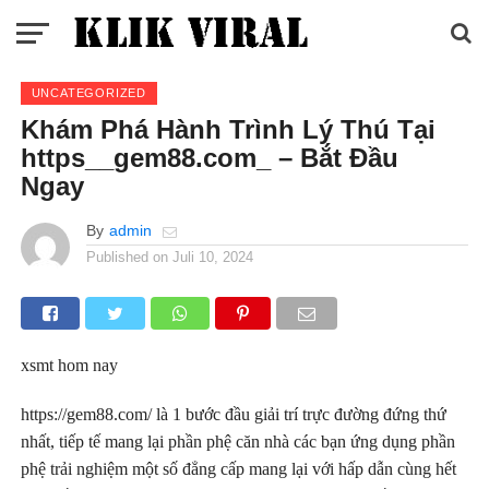
UNCATEGORIZED
Khám Phá Hành Trình Lý Thú Tại
https__gem88.com_ – Bắt Đầu
Ngay
By
admin
Published on
Juli 10, 2024
xsmt hom nay
https://gem88.com/ là 1 bước đầu giải trí trực đường đứng thứ
nhất, tiếp tế mang lại phần phệ căn nhà các bạn ứng dụng phần
phệ trải nghiệm một số đẳng cấp mang lại với hấp dẫn cùng hết