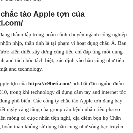
 chắc táo Apple tợn của
ti.com/
đang thành lập trong hoàn cảnh chuyên ngành công nghiệp
nhộn nhịp, thần tình là tại phạm vi hoạt đụng châu Á. Ban
ược kiến thiết xây dựng cùng tiêu chí đáp ứng một dung
nh and tách bóc tách biệt, xác định vào hầu cũng như tiêu
 mật and technology.
Apple tợn của
https://v9beti.com/
nơi bắt đầu nguồn điểm
010, trong khi technology di đụng cầm tay and internet tốc
 đụng phổ biến. Các công ty chắc táo Apple tợn đang bay
hiết ngày càng tăng của group căn bệnh nhân tiêu pha so
ền móng cá cược nhân tiện nghi, địa điểm bọn họ Chắn
 hoàn toàn không sử dụng hầu cũng như sòng bạc truyền