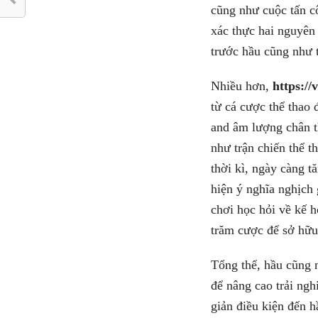
cũng như cuộc tấn 
xác thực hai nguyên
trước hầu cũng như 
Nhiều hơn,
https://
từ cá cược thể thao 
and âm lượng chân t
như trận chiến thể t
thời kì, ngày càng 
hiện ý nghĩa nghịch 
chơi học hỏi về kế h
trăm cược để sở hữu
Tổng thể, hầu cũng
để nâng cao trải ng
giản điều kiện đến 