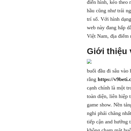
điển hình, kéo theo 
hầu cũng như trải ng
trí số. Với hình dạn
web này đang hấp dẫn
Việt Nam, địa điểm 
Giới thiệu 
buổi đầu đi sâu vào 
rằng
https://v9beti
cạnh chính là một tr
toàn diện, liên hiệp
game show. Nền tảng 
nghi phải chăng nhất
tiếp cận and hưởng 
không chạm mặt buộc