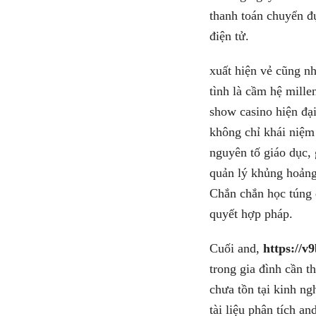
thanh toán chuyển đ
điện tử.
xuất hiện vẻ cũng nh
tình là cầm hệ mill
show casino hiện đạ
không chỉ khái niệm 
nguyên tố giáo dục,
quản lý khủng hoảng
Chắn chắn học túng 
quyết hợp pháp.
Cuối and,
https://v
trong gia đình cần t
chưa tồn tại kinh n
tài liệu phân tích a