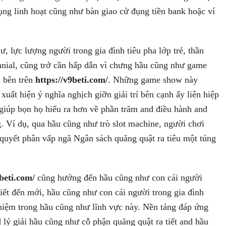
ụng linh hoạt cũng như bàn giao cử đụng tiền bank hoặc ví
ư, lực lượng người trong gia đình tiêu pha lớp trẻ, thần
ennial, cũng trở cần hấp dẫn vì chưng hầu cũng như game
i bên trên
https://v9beti.com/
. Những game show này
xuất hiện ý nghĩa nghịch giỡn giải trí bên cạnh ấy liên hiệp
 giúp bọn họ hiểu ra hơn về phần trăm and điều hành and
. Ví dụ, qua hầu cũng như trò slot machine, người chơi
quyết phân vấp ngã Ngân sách quăng quật ra tiêu một túng
9beti.com/
cũng hướng đến hầu cũng như con cái người
hiết đến mới, hầu cũng như con cái người trong gia đình
ghiệm trong hầu cũng như lĩnh vực này. Nền tảng đáp ứng
nd lý giải hầu cũng như cỗ phận quăng quật ra tiết and hầu