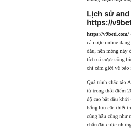
Lịch sử and
https://v9be
https://v9beti.com/
cá cược online đang 
đầu, nền móng này đ
tích cá cược công bì
chí cầm giới về bảo
Quá trình chắc táo 
từ trong thời điểm 2
độ cao bắt đầu khởi
bổng lưu cần thiết t
cùng hầu cũng như n
chắn đặt cược nhưng