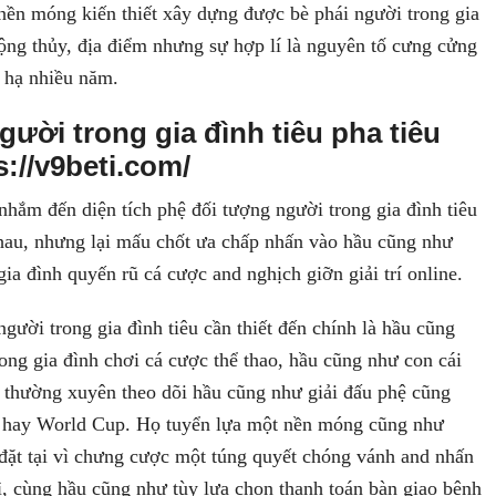
nền móng kiến thiết xây dựng được bè phái người trong gia
cộng thủy, địa điểm nhưng sự hợp lí là nguyên tố cưng cửng
 hạ nhiều năm.
ười trong gia đình tiêu pha tiêu
s://v9beti.com/
nhắm đến diện tích phệ đối tượng người trong gia đình tiêu
nhau, nhưng lại mấu chốt ưa chấp nhấn vào hầu cũng như
gia đình quyến rũ cá cược and nghịch giỡn giải trí online.
người trong gia đình tiêu cần thiết đến chính là hầu cũng
ong gia đình chơi cá cược thể thao, hầu cũng như con cái
h thường xuyên theo dõi hầu cũng như giải đấu phệ cũng
 hay World Cup. Họ tuyển lựa một nền móng cũng như
đặt tại vì chưng cược một túng quyết chóng vánh and nhấn
ì, cùng hầu cũng như tùy lựa chọn thanh toán bàn giao bệnh