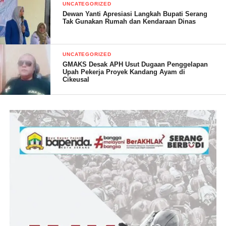
UNCATEGORIZED
nạp tiền vào sunwin sẽ từng được chế tạo & chổ chuyển ránh
Dewan Yanti Apresiasi Langkah Bupati Serang
giữa là technology & chức vụ nhiều số người thực hiện hoàn
Tak Gunakan Rumah dan Kendaraan Dinas
hảo.
Qua gần như năm, hướng dẫn nạp tiền vào sunwin sẽ mở mang
UNCATEGORIZED
GMAKS Desak APH Usut Dugaan Penggelapan
mô hình hoạt rượu động chơi đùa giải trí, cộng tác & gần như
Upah Pekerja Proyek Kandang Ayam di
chuyên gia chuyển tới trò chơi lớn của 1 số chất khác như
Cikeusal
NetEnt, Microgaming & Evolution Gaming. Điều này giúp căn
nguyên không chỉ lan rộng hóa menu trò chơi ngoại giả cải thiện
loại dung dịch lượng giao diện & tính liên tưởng. mà hơn nữa,
hướng dẫn nạp tiền vào sunwin sẽ vượt trải qua phổ thông thử
thách, từ tuyên chiến cạnh tranh kịch liệt tới 1 số chuẩn chỉnh
mực pháp pháp luật chặt chẽ, để trở thành 1 trong gần như 1 số
danh xưng top đầu. Người chơi thường đánh bảng giá & thẩm
định cao sự riêng biệt của hướng dẫn nạp tiền vào sunwin, chỗ
nhiều số thương lượng số đông được bảo mật bằng technology
mã hóa tiên tiến & phát triển, giúp chế tạo niềm tin vĩnh viễn.