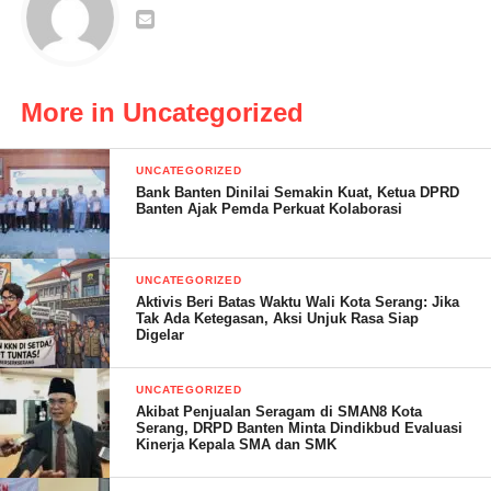
{đặt cược. Từ 1 số bước ra khởi đầu tới bởi thay hiện thời,
hướng dẫn nạp tiền vào sunwin không 1 số 1 1 số loại thương
hiệu ngoại giả tượng trưng đến câu hỏi biến đổi hóa & niềm tin
từ bọn nhiều số người chơi.
More in Uncategorized
Lịch sử thành lập & hoạt rượu
UNCATEGORIZED
động của hướng dẫn nạp tiền
Bank Banten Dinilai Semakin Kuat, Ketua DPRD
Banten Ajak Pemda Perkuat Kolaborasi
vào sunwin
hướng dẫn nạp tiền vào sunwin thành lập & hoạt rượu động vào
UNCATEGORIZED
đầu 1 số năm 2010, khi mạng thị trấn hội cá không nghỉ}{đặt
Aktivis Beri Batas Waktu Wali Kota Serang: Jika
cược không nghỉ}{đặt cược tại châu Á sẽ sướng tay. Ban đầu,
Tak Ada Ketegasan, Aksi Unjuk Rasa Siap
Digelar
căn nguyên này được vững to gan lớn mật bởi 1 tổ đội ngũ gần
như chuyên gia technology & Chuyên Viên cá không nghỉ}{đặt
UNCATEGORIZED
cược & tiêu chí chuyển tới 1 bầu bầu không gian chơi đùa giải trí
Akibat Penjualan Seragam di SMAN8 Kota
cẩn trọng, công bằng & phù hợp. Họ xiêu vẹo bạt rằng, mạng thị
Serang, DRPD Banten Minta Dindikbud Evaluasi
Kinerja Kepala SMA dan SMK
trấn hội phía trên sự thực thiếu 1 số căn nguyên sự thật tập trung
vào hưởng thụ gần như gia đình bạn hàng, đến phải hướng dẫn