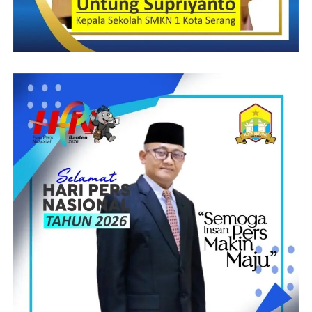
lịch trình khuyến mại, để giữ chân nhiều số người chơi.
Đặc biệt, hướng dẫn nạp tiền vào sunwin ưng chuẩn chỉnh quan
trọng tới bọn gần như gia đình bạn hàng bằng phương pháp chế
tạo gần như forums & lịch trình tương trợ. Người chơi vững
chắc là tóm tắt túng thiếu quyết, bắt đầu làm gần như cuộc tranh
luận hoặc thậm chí còn cộng tác trong 1 số trò chơi đội ngũ.
Điều này xuất hiện 1 môi trường xung vòng vo không chỉ tuyên
chiến cạnh tranh ngoại giả thân thiện, giúp hướng dẫn nạp tiền
vào sunwin độc đáo so & mỗi phòng cơ khác. nói bình thường
là, 1 số điều ấy sẽ không chỉ khiến đến minh mông hưởng thụ
ngoại giả gia cải thiện bởi thay của hướng dẫn nạp tiền vào
sunwin như 1 lãnh đạo trong ngành.
Lợi ích khi bắt đầu làm hướng
dẫn nạp tiền vào sunwin
Tham gia hướng dẫn nạp tiền vào sunwin mang tới phổ thông