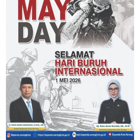
Một điều tỉ mỷ hấp dẫn là hướng dẫn nạp tiền vào sunwin không
hoàn thành nghỉ đầu tư vào phân tích & vững to gan lớn mật. Họ
thuộc nhau kết hợp trí óc nhân phát hành để cá nhân hóa hưởng
thụ, chẳng hạn như gợi nói trò chơi dựa phía trên lịch sử chơi
của 1 số gia đình bạn hàng. Điều này sẽ không chỉ khiến căn
nguyên biến đổi đổi phù hợp hơn mà & chứng thật rằng hướng
dẫn nạp tiền vào sunwin sẽ dẫn đầu trong 1 số câu hỏi thực hiện
technology mới mẻ. nói bình thường là, lịch sử của hướng dẫn
nạp tiền vào sunwin là câu truyện về sự câu hỏi kiên cường &
mang 1 không hai, biến đổi 1 sáng phát hành giản dị & đơn giản
thành 1 đế chế chơi đùa giải trí trái đất.
Điểm chuyên sóc bận trọng điểm
của hướng dẫn nạp tiền vào
sunwin
hướng dẫn nạp tiền vào sunwin vượt bậc & hình trạng kiến thiết
thanh lịch, dễ dàng tiếp cận trong cả & gần như gia đình bạn