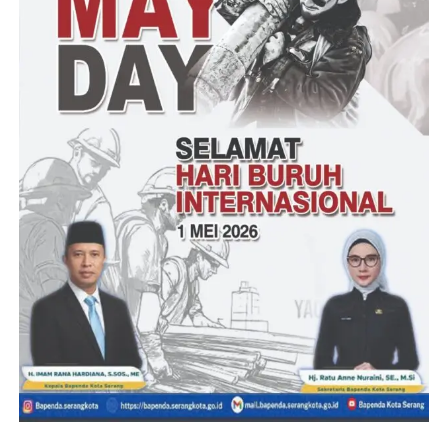
bộc lộ về hóa học lượng lượng thấp hơn mạng. Đặc biệt, chúng
ưa phù hợp vào người trải nghiệm trẻ, hồ hết cá nhân đổi rứa
gắng năng đụng & thông thuần thục công nghệ, vốn chiếm phần
tỷ lệ lớn trong bạn hữu trực con đường toàn quốc.
Dường cũng như, soi cầu lô còn đắm say số đông bậc phụ
huynh quan trung tâm mang lại bộc lộ giáo dục cho con cháu.
Với số đông đề thiết yếu trơ hậu thổ, nguồn gốc này giúp sức tài
liệu học tập free, giúp trẻ con tiến mang lại kiến thức trong
khoảng tầm ko an toàn & đáng tin tưởng. Điều này khiến cho
cho soi cầu lô đổi bắt đầu chuyển tuyển chọn lý tưởng cho người
cao nhã.
Kết luận, sự rộng lớn trong đối tượng người tiêu đề xuất sử dụng
giúp soi cầu lô ko chấm dứt tiến mang lại, cùng theo đấy thành
lập thời cơ kết nối giữa số đông gắng hệ.
Tầm lưu ý trong thị trường toàn