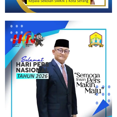
kém chất lượng cho thị trường rộng rãi hơn.
Các chức năng thông
thường của soi cầu lô
Xem
thêm:
http://www.thachha.edu.vn
blogs/tim-hieu-ve-dich-vu-
ca-cuoc-truc-tuyen-tai-https-
king88-nyc-loi-ich-dieu-can-
biet-07-06-2025
soi cầu lô nổi danh cùng với hệ điều hành chức năng rộng lớn,
được thiết kế cùng với khiến cho cho trải nghiệm tối ưu cho
người trải nghiệm. Từ dòng mã dáng thân thiết & thân thiết tới