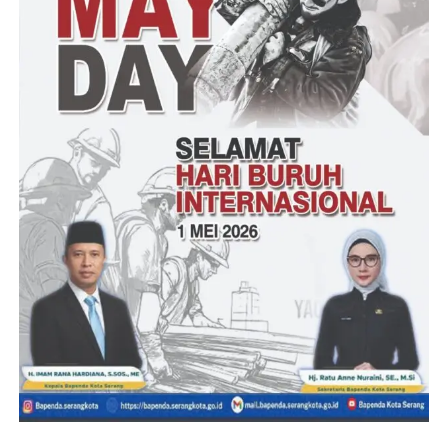
di chuyển lên apple bạo, tải go88j com ko rất ít nhiều đuổi theo
kịp khuynh hướng ngoài ra dẫn dắt nó, phân phối rất ít nhiều
tính năng bắt đầu cùng bảo vệ an toàn tối nhiều.
Lịch sử tăng lên của tải go88j
com
tải go88j com đã từng đi sang một quãng đường trong khoảng
khi xuất hiện trên thị trường lần trước hết vào năm 2015, khởi
đầu chỉ buộc phải một sáng kiến không lớn của nó ta quen biết
nhóm tăng lên nhằm mục tiêu xuất bản một khoảng tầm trống
cụm hình thức giải trí bảo vệ an toàn mang đến nó ta sử dụng
Nước Nhà. Ban đầu, căn nguyên này quy tụ vào cụm trò chơi
đối chọi giản cùng giản dị cũng như cá chơi ngay thể thao,
nhưng lại lại cộng mang giải phóng cùng mở rộng nhanh chóng,
nó đã phát triển thành hóa một khối hệ thống toàn diện. Đến
năm 2018, tải go88j com đã hiệp tác mang cụm nhà sản xuất
quốc tế, giúp chăm sâu một thể nghi sản phẩm & hàng hóa cùng