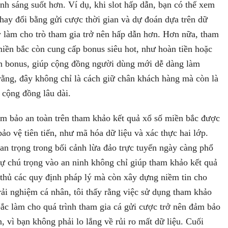
nh sáng suốt hơn. Ví dụ, khi slot hấp dẫn, bạn có thể xem
thay đổi bằng gửi cược thời gian và dự đoán dựa trên dữ
ày làm cho trò tham gia trở nên hấp dẫn hơn. Hơn nữa, tham
miền bắc còn cung cấp bonus siêu hot, như hoàn tiền hoặc
ận bonus, giúp cộng đồng người dùng mới dễ dàng làm
 rằng, đây không chỉ là cách giữ chân khách hàng mà còn là
 cộng đồng lâu dài.
ảm bảo an toàn trên tham khảo kết quả xổ số miền bắc được
 bảo vệ tiên tiến, như mã hóa dữ liệu và xác thực hai lớp.
an trọng trong bối cảnh lừa đảo trực tuyến ngày càng phổ
sự chú trọng vào an ninh không chỉ giúp tham khảo kết quả
 thủ các quy định pháp lý mà còn xây dựng niềm tin cho
rải nghiệm cá nhân, tôi thấy rằng việc sử dụng tham khảo
bắc làm cho quá trình tham gia cá gửi cược trở nên đảm bảo
n, vì bạn không phải lo lắng về rủi ro mất dữ liệu. Cuối