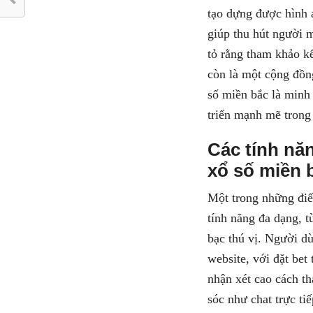
tạo dựng được hình 
giúp thu hút người 
tỏ rằng tham khảo k
còn là một cộng đồng
số miền bắc là minh
triển mạnh mẽ trong 
Các tính năn
xổ số miền 
Một trong những điể
tính năng đa dạng, t
bạc thú vị. Người d
website, với đặt bet 
nhận xét cao cách t
sóc như chat trực ti