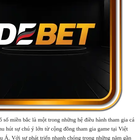
ổ số miền bắc là một trong những hệ điều hành tham gia cá
hu hút sự chú ý lớn từ cộng đồng tham gia game tại Việt
u Á. Với sự phát triển nhanh chóng trong những năm gần