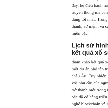
đây, hệ điều hành n
truyền thống mà còn
dùng tốt nhất. Trong
thành, sứ mệnh và c
miền bắc.
Lịch sử hìn
kết quả xổ 
tham khảo kết quả x
một dự án nhỏ tập tr
châu Âu. Tuy nhiên,
với nhu cầu của ngư
trở thành một trong
bắc đã có hàng triệ
nghệ blockchain và 