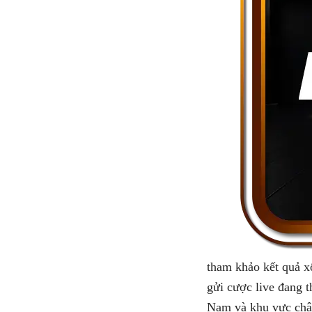
tham khảo kết quả x
gửi cược live đang t
Nam và khu vực châ