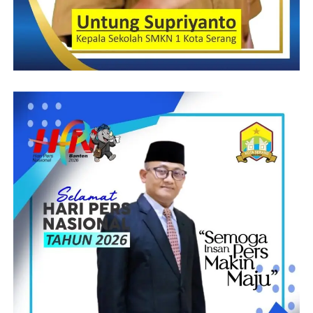
hoặc chat trực tuyến đường. Sự phản hồi tất tưởi cũng như trả lời
thắc bận rộn kịp thời của đội ngũ tương trợ khoa học là hầu hết
giữa hầu hết điểm cộng lớn giúp nâng cao bắt đầu làm trải
nghiệm người công ty yêu cầu mang đến.
Nhận định Chiến lược
Marketing cũng như Thu hút
Khách Hàng của kết qua xo
so hom nay-vn.co
Sự chiến chiến hạ của kết qua xo so hom nay-vn.co không chỉ
mất mang đến từ chất lỏng lượng cao sản phẩm & hàng hóa
ngoại nhái từ chiến lược kinh doanh mưu trí cũng như hiệu suất
cao. vấn đề say đắm cũng như giữ chân khách hàng yêu cầu yêu
cầu bao gồm sự bao gồm kế hoạch bao gồm kế hoạch cũng như
chiến lược chậm năm.