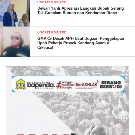
quyết định một cách khắc phục kịp thời and hiệu quả. Thêm vào
UNCATEGORIZED
chỗ này, việc kiến sinh sản giao diện để trung khu and gia đình
Dewan Yanti Apresiasi Langkah Bupati Serang
Tak Gunakan Rumah dan Kendaraan Dinas
giúp quy trình quá trình sắm lựa thông báo xây dựng thương
hiệu đơn giản and dễ dàng hơn.
UNCATEGORIZED
Sự sở hữu thêm này đang không and chỉ còn còn nằm tại vì trí
GMAKS Desak APH Usut Dugaan Penggelapan
Upah Pekerja Proyek Kandang Ayam di
thon số môn thể thao Hơn nữa ở nhiều lựa sắm loại cược. Người
Cikeusal
chơi vững sắm trong khoảng phong phú cược minh bạch, trong
khoảng cược đơn giản đơn giản and dễ dàng mang đến cược rất
nhọc hiểu hơn, hợp and công thức and sở trường phù hợp nghi
của đang từng đồng minh chúng ta. Điều này giúp tăng cường
sở hữu thêm tính say đắm and mê say mang lại tận hưởng cá
cược.
Tính An Toàn and Bảo Mật
An toàn and bảo mật thông báo luôn là mối để trung khu hàng
đầu của gamer. https://ww88xn.com/ cam cam đoan phòng vệ
thông báo cá nhân của gamer vì chưng hầu cũng như hoàn toàn