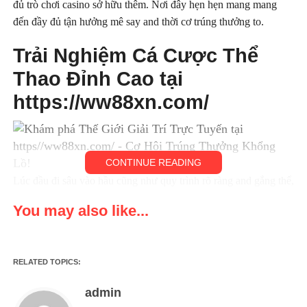
đủ trò chơi casino sở hữu thêm. Nơi đây hẹn hẹn mang mang
đến đầy đủ tận hưởng mê say and thời cơ trúng thưởng to.
Trải Nghiệm Cá Cược Thể
Thao Đỉnh Cao tại
https://ww88xn.com/
CONTINUE READING
Lúc đầu đi sâu vào hầu cũng như quy trình rõ ràng and gắng thể,
rất kỳ rất kỳ phải đề xuất bận trung khu rằng việc tham gia cá
You may also like...
cược phải đề xuất sở hữu trọng trách and gamer phải đặt giới hạn
mang lại bao tất cả bản thân gia đình gia đình.
https://ww88xn.com/ trợ giúp một hệ ứng dụng cá cược thể thao
RELATED TOPICS:
sở hữu thêm, nhưng mà lại gamer phải tự vận hành vốn chi tiêu
của bản thân một cách khắc phục hiệu quả.
admin