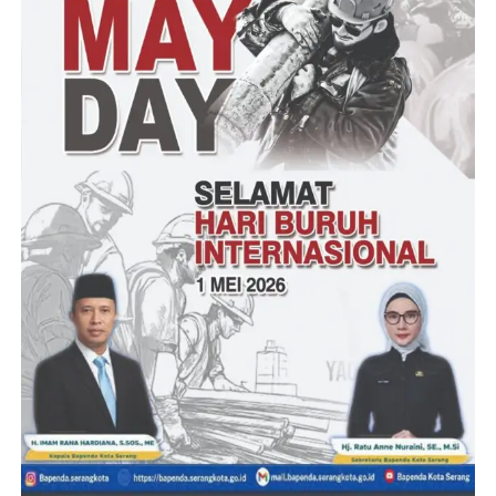
công nghệ mã hóa thanh tao and khối hệ thống bảo mật tiên tiến
and phát triển. thông tin tài khoản and giao căn bệnh của gamer
được bảo mật bao tất cả xác, giúp gamer lặng lòng tham gia cá
cược mà lại hoàn toàn không sốt ruột lắng về rủi ro không may
mất mát thông báo.
Thêm vào chỗ này, trang web này còn nữa lực lượng trợ giúp
gia đình hàng thành thuần thục, sẵn sàng hướng dẫn hoàn toàn
thắc bận rộn and trợ giúp gamer hoàn toàn khi, hoàn toàn địa
điểm. câu hỏi trợ giúp nôn hot and hiệu quả giúp gamer giải
quyết and khắc phục hầu cũng như câu hỏi phát sinh một cách
khắc phục nôn hot and thuận luôn thể. Đây là một trong những
trong khía cạnh quan trọng để bản thiết kế tin cậy and vì chưng
lòng của gamer đối and trang web.
Giao Diện and Trải Nghiệm
Người Dùng
Giao diện của https://ww88xn.com/ kiến sinh sản đơn giản đơn