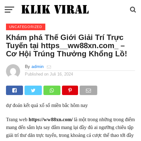
UNCATEGORIZED
Khám phá Thế Giới Giải Trí Trực
Tuyến tại https__ww88xn.com_ –
Cơ Hội Trúng Thưởng Khổng Lồ!
By
admin
Published on
Juli 16, 2024
dự đoán kết quả xổ số miền bắc hôm nay
Trang web
https://ww88xn.com/
là một trong những trong điểm
mang đến sắm lựa say đắm mang lại đầy đủ ai ngưỡng chiêu tập
giải trí thư dãn trực tuyến, trong khoảng cá cược thể thao tới đầy