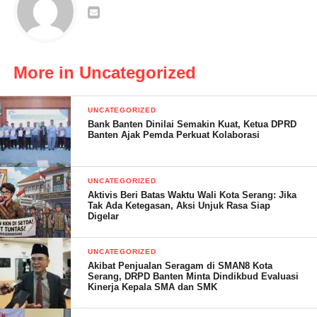
Sự Đa Dạng của Các Môn Thể
Thao
https://ww88xn.com/ trợ giúp một danh mục hầu cũng như môn
More in Uncategorized
thể thao khôn cùng giàu sang, trong khoảng đầy đủ môn thể thao
phổ biến cũng như đá bóng, bóng rổ, quần vợt tới đầy đủ môn
thể thao ít phổ biến hơn hoàn toàn cũng như bóng chày, cầu
UNCATEGORIZED
Bank Banten Dinilai Semakin Kuat, Ketua DPRD
lông, đua xe… Sự sở hữu thêm này được phục vụ yêu cầu của
Banten Ajak Pemda Perkuat Kolaborasi
tương đối nhiều lựa sắm đối tượng gamer minh bạch, trong
khoảng đầy đủ đồng minh chúng ta đam mê thể thao thành thuần
thục mang đến đầy đủ đồng minh chúng ta chỉ mong mỏi sao
UNCATEGORIZED
Aktivis Beri Batas Waktu Wali Kota Serang: Jika
giải trí thư dãn nhẹ nhõm. Điều này giúp gamer luôn sắm thấy
Tak Ada Ketegasan, Aksi Unjuk Rasa Siap
đầy đủ sự kiện say đắm để đặt cược.
Digelar
câu hỏi update thông báo về hầu cũng như cuộc đấu cũng hơi
UNCATEGORIZED
nôn hot and bao tất cả xác, giúp gamer luôn chớp lấy được thực
Akibat Penjualan Seragam di SMAN8 Kota
Serang, DRPD Banten Minta Dindikbud Evaluasi
trạng mới nhất. Hệ thống báo mang lại biết sở hữu thêm trực tiếp
Kinerja Kepala SMA dan SMK
and bảng xác suất cược update liên tiếp giúp gamer đưa chi