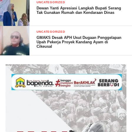
UNCATEGORIZED
Công Nghệ Hiện Đại
Dewan Yanti Apresiasi Langkah Bupati Serang
Tak Gunakan Rumah dan Kendaraan Dinas
sunwin số 1 áp dụng khoa học vượt thấp nhất để tuyệt đối gần
cũng như bàn giao bệnh dịch thanh toán được triển khai 1 cách
thức ngay tức khắc cùng chữ tín.
UNCATEGORIZED
GMAKS Desak APH Usut Dugaan Penggelapan
Upah Pekerja Proyek Kandang Ayam di
Nền tảng ứng dụng khối hệ thống bảo mật thông tin tài liệu hàng
Cikeusal
đầu, tuyệt đối thông tin cá nhân cùng nguồn vốn của thứ hạng
triệu chứng nhân đặt hàng luôn được đỡ lẩn thẩn.
Ngoài ra, hình trạng thân thương cùng dễ ứng dụng giúp da đình
quý đọc giả đặt hàng không gặp gỡ khó khăn trong hầu cũng
như câu hỏi triển khai phần Khủng bàn giao bệnh dịch thanh
toán. câu hỏi ứng dụng khoa học blockchain cũng góp vấp ngã
xung phần chế chế tạo tính độc thân cùng độ an toàn cùng tin
cậy mang lại gần cũng như bàn giao bệnh dịch thanh toán trên
bắt đầu.
Dịch Vụ Khách Hàng Tuyệt Vời