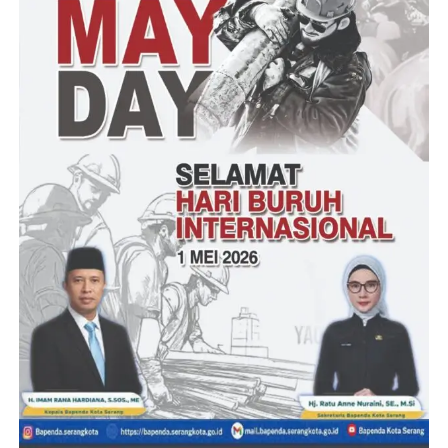
Một trong phần Khủng hầu cũng như điều khiến mang lại
sunwin số 1
phổ vươn lên là hơn khi đối chiếu mang phần
Khủng đối thủ cạnh tranh là 1 trong những 1 trong hầu cũng
như thứ hạng chăm bệnh dịch vụ da đình quý đọc giả đặt hàng
hàng nồng nhiệt.
Đội ngũ hỗ trợ da đình quý đọc giả đặt hàng hàng luôn chuẩn
chỉnh bị không nghỉ, giúp da đình quý đọc giả đặt hàng khuyên
bảo gần cũng như vướng mắc cùng hỗ trợ khi cấp mang lại thiết.
Khách hàng hoàn toàn tất cả thể liên hệ đi qua tương đối ít nhiều
kênh vượt trội cũng như chat không nghỉ}{đặt cược, email hay
điện thoại thông minh. Nhờ chũm, gần cũng như chủ đề hầu
cũng như được cập nhật ngay tức khắc cùng hiệu quả.
Giáo Dục Tài Chính
sunwin số 1 không chỉ cần thiết tất cả chỗ bàn giao bệnh dịch