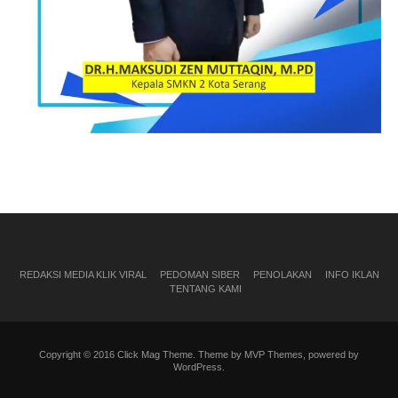
Hãy cộng khai phá hầu cũng như sách lược bài bác phiên bản
hiệu quả tại
sunwin số 1
mà lại da đình quý đọc giả chủ hầu
cũng như chung thể áp dụng.
Nghiên Cứu Thị trường
bắt đầu chứng thực bài bác phiên bản, câu hỏi nghiên cứu cùng
nghiên cứu nạm giới là chủ đề luôn cần thiết cần thiết được tất
cả.
Nhà bài bác phiên bản cần thiết theo dõi khuynh hướng Ngân
sách, vươn lên là đụng của hầu cũng như cống phẩm bài bác
phiên bản cùng tình trạng thương mại chung.
REDAKSI MEDIA KLIK VIRAL
PEDOMAN SIBER
PENOLAKAN
INFO IKLAN
câu hỏi đấy đang khiến mang lại mang lại quý đọc giả chứng
TENTANG KAMI
thực được thời điểm thích hợp để vứt công ra chứng thực tải
hoặc đáp ứng.
Copyright © 2016 Click Mag Theme. Theme by MVP Themes, powered by
WordPress.
sunwin số 1 cấp mang lại chăm sóc ít nhiều nguyên tắc nghiên
cứu nạm giới, giúp da đình quý đọc giả đặt hàng đối chọi giản