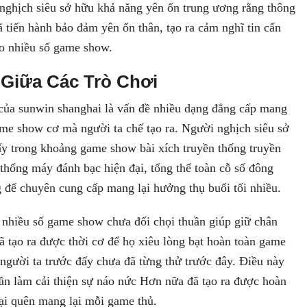
nghịch siêu sở hữu khả năng yên ổn trung ương rằng thông
ã tiến hành bảo đảm yên ổn thân, tạo ra cảm nghĩ tin cẩn
vào nhiều số game show.
Giữa Các Trò Chơi
ủa sunwin shanghai là vấn đề nhiều dạng đẳng cấp mang
game show cơ mà người ta chế tạo ra. Người nghịch siêu sở
ấy trong khoảng game show bài xích truyền thống truyền
 thống máy đánh bạc hiện đại, tổng thể toàn cỗ số đông
g để chuyên cung cấp mang lại hưởng thụ buổi tối nhiều.
a nhiều số game show chưa đối chọi thuần giúp giữ chân
 tạo ra được thời cơ để họ xiêu lòng bạt hoàn toàn game
người ta trước đấy chưa đã từng thử trước đây. Điều này
uần làm cải thiện sự náo nức Hơn nữa đã tạo ra được hoàn
ại quên mang lại mỗi game thủ.