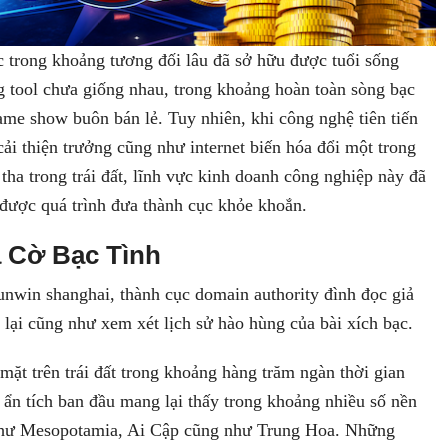
ạc trong khoảng tương đối lâu đã sở hữu được tuổi sống
g tool chưa giống nhau, trong khoảng hoàn toàn sòng bạc
ame show buôn bán lẻ. Tuy nhiên, khi công nghệ tiên tiến
cải thiện trưởng cũng như internet biến hóa đổi một trong
 tha trong trái đất, lĩnh vực kinh doanh công nghiệp này đã
được quá trình đưa thành cục khỏe khoắn.
 Cờ Bạc Tình
unwin shanghai, thành cục domain authority đình đọc giả
lại cũng như xem xét lịch sử hào hùng của bài xích bạc.
mặt trên trái đất trong khoảng hàng trăm ngàn thời gian
 ẩn tích ban đầu mang lại thấy trong khoảng nhiều số nền
như Mesopotamia, Ai Cập cũng như Trung Hoa. Những