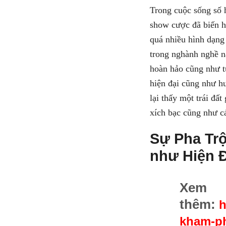
Trong cuộc sống số 
show cược đã biến hó
quá nhiều hình dạng
trong nghành nghề 
hoàn hảo cũng như tu
hiện đại cũng như h
lại thấy một trái đất
xích bạc cũng như c
Sự Pha Tr
như Hiện 
Xem
thêm:
h
kham-pha