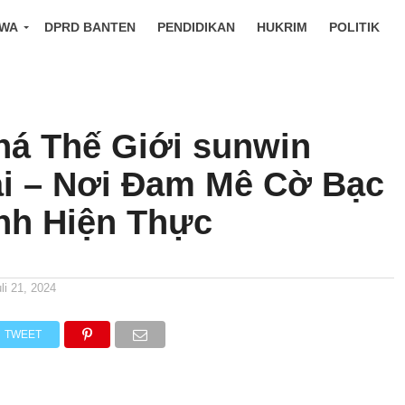
IWA
DPRD BANTEN
PENDIDIKAN
HUKRIM
POLITIK
á Thế Giới sunwin
i – Nơi Đam Mê Cờ Bạc
nh Hiện Thực
li 21, 2024
TWEET