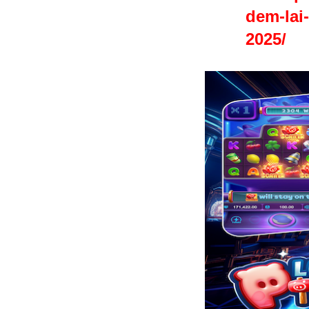
dem-lai
2025/