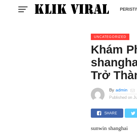
PERIST
UNCATEGORIZED
Khám Ph
shangha
Trở Thà
By
admin
Published on
Ju
SHARE
sunwin shanghai