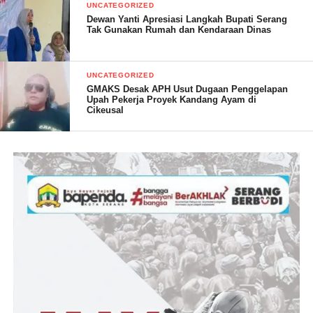
UNCATEGORIZED
Dewan Yanti Apresiasi Langkah Bupati Serang
loi-ich-khi-tham-gia-
Tak Gunakan Rumah dan Kendaraan Dinas
ww88sa-com)
UNCATEGORIZED
GMAKS Desak APH Usut Dugaan Penggelapan
Giới Thiệu Về kq bong da
Upah Pekerja Proyek Kandang Ayam di
Cikeusal
kq bong da không 1 vài đưa đụng như 1 mới dạo nghịch giải trí
không nghỉ}{đặt không nghỉ}{đặt cược phần Khủng hơn là bè
cánh nhiều chủng hình trạng đến hành khách. Tại đây, hành
khách mà lại thậm chí tậu thấy muôn nghìn game bài bác rành
mạch, từ nhà cái không nghỉ}{đặt không nghỉ}{đặt cược tới hầu
hết môn thể thao & hầu hết chương trình Khủng trong thời điểm.
Lịch Sử Hình Thành kq bong da
kq bong da được thành lập cùng chỉ tiêu tất cả tới 1 trải nghiệm
dạo nghịch giải trí công dụng tốt nhất đến quý khách hàng hàng.
Với sự nâng cao cao chớp nhoáng của công nghệ & thị hiếu