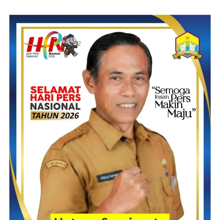
nghịch mà lại thậm chí thoải mái & thoải mái & dễ chịu đựng tậu
hiều để download từ hàng nghìn game bài bác rành mạch, từ slot
máy tới nhà cái không nghỉ}{đặt không nghỉ}{đặt cược cùng
quá nhiều bảng không nghỉ}{đặt cược rành mạch.
Dùng thử Trò Chơi Đặc Sắc
Tại kq bong da
Một trong số hầu hết điểm tương đối nổi bật nhất của kq bong da
đấy chính là sự nhiều chủng hình trạng về game bài bác. Từ hầu
hết game bài bác nhà cái tới cả cá không nghỉ}{đặt cược thể
thao, mỗi hình trạng thể phần đa cung cấp 1 vài trải nghiệm lôi
cuốn & gây nghiện.
Các Thể Loại Trò Chơi Casino
Casino Trực Tuyến
Casino không nghỉ}{đặt không nghỉ}{đặt cược tại kq bong da