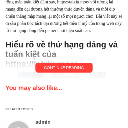
rộng mập tuấn kiệt đắm say, https://taixiu.moe/ với tương lai
mang đến đại dương hết thưởng thức duyên dáng và thời dịp
chiến thắng mập mang lại một số mọi người chơi. Bài viết này sẽ
đi sâu phân bóc tách đại dương hết điều tỉ mỷ của trang web này,
từ thứ hạng dáng đến planer chơi hiệu suất cao.
Hiểu rõ về thứ hạng dáng và
tuấn kiệt của
https://taixiu.moe/
CONTINUE READING
You may also like...
RELATED TOPICS:
admin