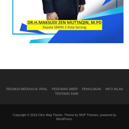
quả
https://taixiu.moe/ thường cung cấp lịch sử hào hùng hiệu quả
đại dương hết màn cược trước đây. câu hỏi phân bóc tách lịch sử
hào hùng này nhường như giúp quý bạn đọc rành mạch được
đại dương hết thiên hướng khăng khăng, nhưng mà lại nhường
như không yêu cầu nương tựa phần đông vào chúng. Hãy phối
kết hợp giữa phân bóc tách lịch sử hào hùng và chế độ phán
đoán của gia đình quý bạn đọc để chỉ ra quyết định hành động
đặt cược hợp pháp. Đừng quá tin tưởng vào đại dương hết “thần
số học” hoặc một số phương pháp dự đoán phi xúc tích và ngắn
gọn.
REDAKSI MEDIA KLIK VIRAL
PEDOMAN SIBER
PENOLAKAN
INFO IKLAN
TENTANG KAMI
Kiểm soát xúc cảm sẽ tính kiên
trì
Copyright © 2016 Click Mag Theme. Theme by MVP Themes, powered by
Đây là khía cạnh trung ương lý vô cùng vượt trội. Trong công
WordPress.
đoạn chơi, quý bạn đọc sẽ bắt chạm mặt đề nghị một số lúc