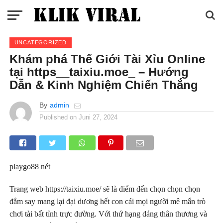
UNCATEGORIZED
Khám phá Thế Giới Tài Xỉu Online
tại https__taixiu.moe_ – Hướng
Dẫn & Kinh Nghiệm Chiến Thắng
By
admin
Published on
Juni 27, 2024
playgo88 nét
Trang web https://taixiu.moe/ sẽ là điểm đến chọn chọn chọn
đắm say mang lại đại dương hết con cái mọi người mê mẩn trò
chơi tài bất tỉnh trực đường. Với thứ hạng dáng thân thương và