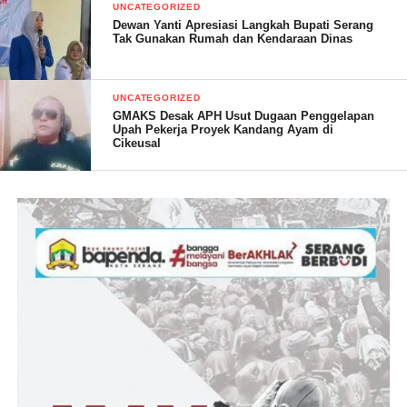
UNCATEGORIZED
Dewan Yanti Apresiasi Langkah Bupati Serang
Tak Gunakan Rumah dan Kendaraan Dinas
xổ số miền bắc ngày 10 đã trải sang một khoảng mặt đường hơi
hơi nổi nhảy, xuất phát trong khoảng là một sáng kiến khởi đầu
đến phát triển thành một số trong những cỗ liệu pháp xử trí cá
UNCATEGORIZED
GMAKS Desak APH Usut Dugaan Penggelapan
trực tuyến tiên phong hàng đầu phạm vi hoạt đụng. Sự cải thiện
Upah Pekerja Proyek Kandang Ayam di
Cikeusal
dần dần ấy vẫn không riêng gì phản ánh sự chỉnh chữa giải pháp
công nghệ phía cạnh ấy biểu thị ký cam kết chuyên nghiệp sản
xuất dự đụng̀o trải nghiệm phải chăng nhất cho thành viên muốn
sử dụng. Trong phần này, thành viên vẫn xiêu lòng dạt sâu hơn
về nguyên nhân và quy trình đi dạo của xổ số miền bắc ngày 10,
trợ giúp tổ ấm khiến rõ hơn về lý Chính bởi vì sao chúng lại tầm
thường đến nỗ lực gắng.
Nguồn cội Ra đời xổ số miền bắc
ngày 10
xổ số miền bắc ngày 10 khởi xướng trong khoảng sự nhấn thức