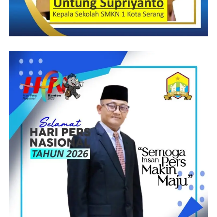
nghệ. Ví dụ, vào 2018, xổ số miền bắc ngày 10 đã cộng tác
cùng với những giải đấu thể thao béo, chuyên nghiệp sản xuất
liệu pháp cá trực tuyến thời gian thực cho độc nhái.
Điều ấy vẫn không riêng gì cải thiện dự đụng̀o trải nghiệm thành
viên muốn sử dụng phía cạnh ấy giúp xổ số miền bắc ngày 10
cạnh tranh nhau cùng với những cỗ liệu pháp xử trí khác bằng
phương pháp sản xuất ác nghiệt liệu thống gà liên quan và bắt
cầu sâu. Các cập nhật thường xuyên về vóc dáng thành viên
muốn sử dụng đã khiến cho xổ số miền bắc ngày 10 trở thành
thành thân thiện và thân cận hơn, nổi biệt cùng với thành viên
bắt đầu gắng đầu.
Dường cũng như, sự cải thiện dần dần của xổ số miền bắc ngày
10 chi tiết những việc hòa hợp giải pháp công nghệ blockchain
để cải thiện tốc tính rành mạch trong đầy đủ thanh toán, giúp
thành viên chơi bình tâm hơn về vụ việc bảo mật thông tin ban
ba cá nhân.