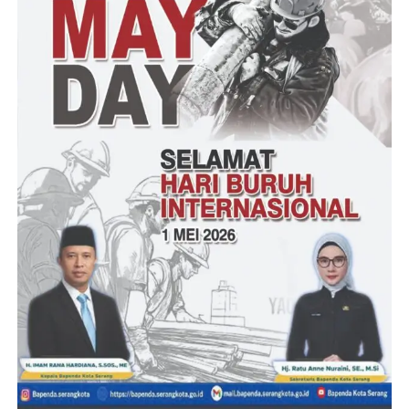
về yêu cầu giải trí cá trực tuyến 24/7}{đặt trực tuyến đang cải
thiện dần dần trong nắm kỷ 21. Ban đầu, đầy đủ công ty sáng
lập đã nhấn thức thấy không gian Thị trường ở châu Á, vị trí mà
thành viên chơi tậu kiếm sự hòa hợp giữa truyền thống cuội
nguồn và thanh tao. Với sự đầu cơ mẽ vào giải pháp công nghệ,
xổ số miền bắc ngày 10 cuống quýt chế tạo cỗ liệu pháp xử trí
trước nhất vào năm năm ngoái, muốn nhớ vào đầy đủ trò chơi
sòng bạc 24/7}{đặt trực tuyến và cá trực tuyến thể thao.
Điều ấy vẫn không riêng gì một bước tiến kinh doanh bán buôn
phía cạnh ấy là sự việc phản ánh của xu hướng thị trường hóa, vị
trí mà cá trực tuyến phát triển thành một phần của văn hóa
truyền thống giải trí. xổ số miền bắc ngày 10 đã cộng tác cùng
với những công ty sản xuất ứng dụng tiên phong hàng đầu loài
thành viên để thượng hạng card đồ họa công diện tích béo vô tư,
giúp thành viên chơi cảm thấy yên lòng khi dự đụng̀o.
ngoại nhái, sự cải thiện dần dần của xổ số miền bắc ngày 10 còn
cửa ngõ hàng đến việc tuân hành đầy đủ chuẩn mực pháp cách