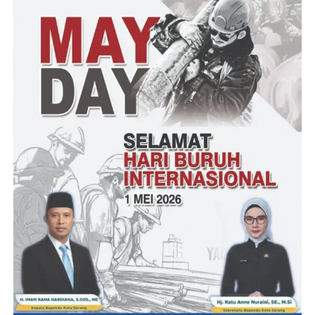
trong những nổi trội hơn bự nhất của jun88 sân chơi game bài
đổi thưởng uy tín là 1 trong danh sách trò chơi rộng rãi. Bạn dĩ
nhiên tiện thể lợi mua thấy đầy đủ trò chơi cũng như:
Cá cược thể thao
: Từ bóng đá, bóng rổ mang
đến tennis, jun88 sân chơi game bài đổi thưởng
uy tín phát hầu hết lựa sắm mang lại những căn
nhà người căn nhà hài lòng thể thao.
Casino trực đường
: Với đầy đủ trò chơi cũng
như blackjack, roulette and slot game, căn nhà
người căn nhà nghịch dĩ nhiên hưởng thụ cảm
giác giống cũng cũng như sẽ ở bên trong 1 sòng
bài xích thực thụ.
Đặc biệt, jun88 sân chơi game bài đổi thưởng uy tín còn
liên tục tổ chức triển khai đầy đủ sự kiện, giải đấu cá
cược duyên dáng cùng khôn cùng khoảng thưởng cao,
duyên dáng đông đảo căn nhà người căn nhà nghịch