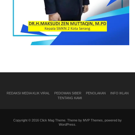
Kinh Nghiệm Cá Cược Hiệu Quả
Để tối ưu hóa khả năng trúng đặt cược, người chơi cần nắm
vững một số kinh nghiệm sau:
Nghiên cứu kỹ lưỡng thông tin đội bóng, cầu
thủ.
Theo dõi các biến động tỷ lệ đặt cược.
Không nên bet bằng đặt cược cảm xúc.
Những điều này sẽ giúp người chơi đưa ra quyết định đặt đặt
cược thông minh và hiệu quả hơn.
REDAKSI MEDIA KLIK VIRAL
PEDOMAN SIBER
PENOLAKAN
INFO IKLAN
TENTANG KAMI
Thế Giới Casino Trực Tuyến
Tại xsmb hà nội
Copyright © 2016 Click Mag Theme. Theme by MVP Themes, powered by
WordPress.
Xem