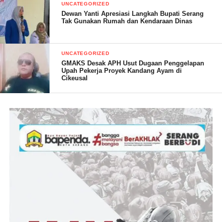
UNCATEGORIZED
Dewan Yanti Apresiasi Langkah Bupati Serang
xsmb hà nội cung cấp nhiều dịch vụ đặt đặt cược hấp dẫn, bao
Tak Gunakan Rumah dan Kendaraan Dinas
gồm:
Cá đặt đặt cược thể thao
UNCATEGORIZED
GMAKS Desak APH Usut Dugaan Penggelapan
Casino trực tiếp
Upah Pekerja Proyek Kandang Ayam di
Cikeusal
Slot game
Xổ số
Mỗi dịch vụ đều được thiết kế để mang lại trải nghiệm tốt nhất
cho người chơi, với bet dễ dàng và dễ sử dụng.
Đánh Giá Về Uy Tín Và An Toàn
Một trong những yếu tố quan trọng nhất khi lựa chọn một trang
web đặt đặt cược chính là tính đảm bảo an ninh và uy tín. xsmb
hà nội được cấp phép hoạt động bởi cơ quan quản lý cờ bạc uy
tín, nhờ đó người chơi có thể yên tâm hơn khi chơi đặt đặt cược