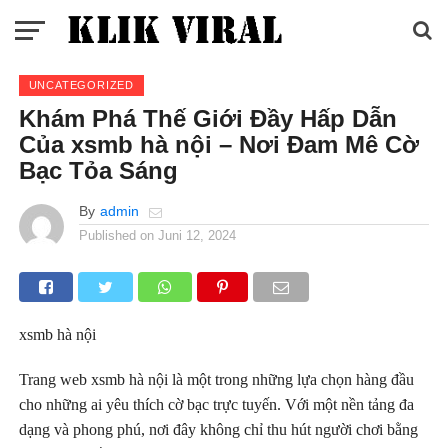
UNCATEGORIZED
Khám Phá Thế Giới Đầy Hấp Dẫn
Của xsmb hà nội – Nơi Đam Mê Cờ
Bạc Tỏa Sáng
By
admin
Published on
Juni 12, 2024
xsmb hà nội
Trang web xsmb hà nội là một trong những lựa chọn hàng đầu
cho những ai yêu thích cờ bạc trực tuyến. Với một nền tảng đa
dạng và phong phú, nơi đây không chỉ thu hút người chơi bằng