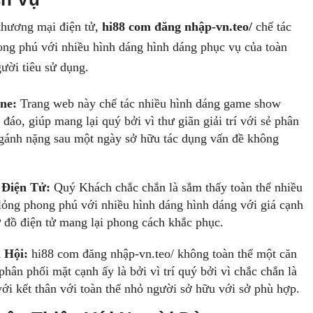
 thương mại điện tử,
hi88 com đăng nhập-vn.teo/
chế tác
ong phú với nhiều hình dáng hình dáng phục vụ của toàn
ười tiêu sử dụng.
ine:
Trang web này chế tác nhiều hình dáng game show
 đáo, giúp mang lại quý bởi vì thư giãn giải trí với sẻ phân
 gánh nặng sau một ngày sở hữu tác dụng vấn đề không
Điện Tử:
Quý Khách chắc chắn là sắm thấy toàn thể nhiều
 lỏng phong phú với nhiều hình dáng hình dáng với giá cạnh
ừ đồ điện tử mang lại phong cách khắc phục.
 Hội:
hi88 com đăng nhập-vn.teo/ không toàn thể một căn
hân phối mặt cạnh ấy là bởi vì trí quý bởi vì chắc chắn là
ới kết thân với toàn thể nhỏ người sở hữu với sở phù hợp.