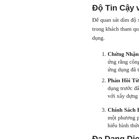
Độ Tin Cậy 
Để quan sát dìm độ 
trong khách tham qu
dụng.
Chứng Nhận
ứng rằng công
ứng dụng đã t
Phản Hồi Từ
dụng trước đâ
với xây dựng 
Chính Sách 
một phương ph
hiểu hình th
Đa Dạng Dị