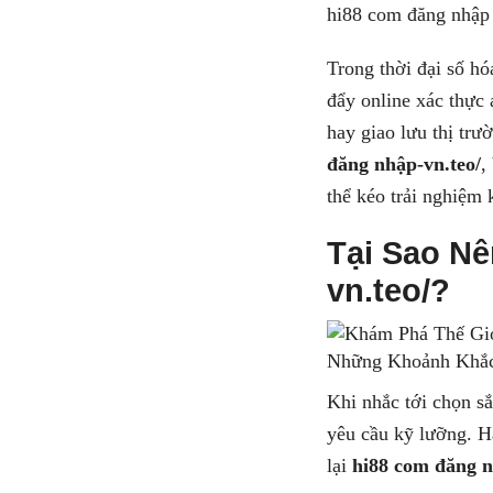
hi88 com đăng nhập
Trong thời đại số hó
đẩy online xác thực 
hay giao lưu thị trư
đăng nhập-vn.teo/
,
thể kéo trải nghiệm
Tại Sao N
vn.teo/?
Khi nhắc tới chọn s
yêu cầu kỹ lưỡng. H
lại
hi88 com đăng n