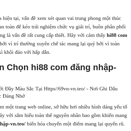
a hiện tại, vấn đề xem xét quan vai trung phong một thúc
an toàn để kéo trải nghiệm chức vụ giải trí, buôn phân phối
ờng là vấn đề rất cung cấp thiết. Hãy với cảm thấy
hi88 com
 bởi vì trí thường xuyên chế tác mang lại quý bởi vì toàn
 kì khôi đáo với hấp dẫn.
ên Chọn hi88 com đăng nhập-
ắm một trang web online, sở hữu hơi nhiều hình dáng yếu tố
ãy với sắm hiểu toàn thể nguyên nhân bao gồm khiến mang
hập-vn.teo/
biến hóa chuyển một điểm mang lại quyến rũ.