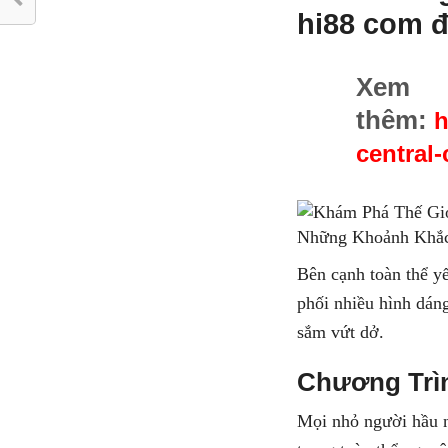
hi88 com đ
Xem
thêm:
h
central-
Bên cạnh toàn thể y
phối nhiều hình dáng
sắm vứt dở.
Chương Trì
Mọi nhỏ người hầu n