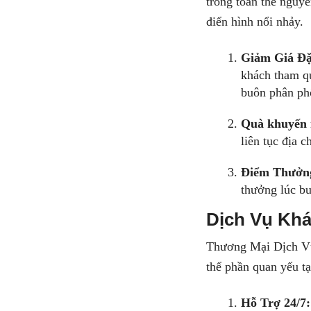
trong toàn thể nguy
điển hình nổi nhảy.
Giảm Giá Đặ
khách tham qu
buôn phân ph
Quà khuyến 
liên tục địa 
Điểm Thưởn
thưởng lúc bu
Dịch Vụ Khá
Thương Mại Dịch Vụ 
thể phần quan yếu t
Hỗ Trợ 24/7: