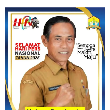
nào mà thu hút người dùng từ mọi lứa tuổi, ngành nghề và sở
thích khác nhau. Dù bạn là sinh viên, nhân viên văn phòng hay
những người yêu thích khám phá, Https://s666.sc/ đều có thứ gì
đó dành cho bạn.
Người dùng có thể tận dụng các tài nguyên có sẵn để phục vụ
cho việc học tập, giải trí hoặc phát triển bản thân.
Các Loại Nội Dung Trên
Https://s666.sc/
Xem
thêm:
https://canaanrwanda.com