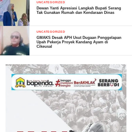
HHttps://s666.sc/ Là Gì?
UNCATEGORIZED
Dewan Yanti Apresiasi Langkah Bupati Serang
Tak Gunakan Rumah dan Kendaraan Dinas
Https://s666.sc/ là một nền tảng trực tuyến cung cấp nhiều loại
hình dịch vụ và nội dung đa dạng. Với giao diện thân thiện và dễ
sử dụng, trang web này thu hút hàng triệu người dùng mỗi ngày.
UNCATEGORIZED
Ở đây, bạn có thể tìm thấy từ tin tức, giải trí đến các khóa học
GMAKS Desak APH Usut Dugaan Penggelapan
Upah Pekerja Proyek Kandang Ayam di
trực tuyến cực kỳ bổ ích.
Cikeusal
Trang web không chỉ đơn thuần là nơi để đọc và xem nội dung
mà còn tạo ra một không gian tương tác cho phép người dùng
chia sẻ quan điểm và trải nghiệm của mình.
Những Đặc Điểm Nổi Bật Của
Https://s666.sc/
Trang web Https://s666.sc/ có nhiều tính năng nổi bật, giúp
người dùng dễ dàng tiếp cận thông tin mà họ cần. Dưới đây là
một số đặc điểm tiêu biểu: