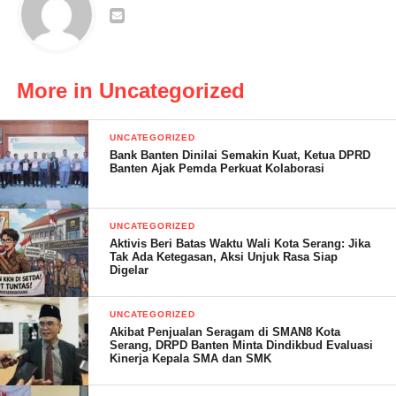
More in Uncategorized
UNCATEGORIZED
Bank Banten Dinilai Semakin Kuat, Ketua DPRD
Banten Ajak Pemda Perkuat Kolaborasi
UNCATEGORIZED
Aktivis Beri Batas Waktu Wali Kota Serang: Jika
Tak Ada Ketegasan, Aksi Unjuk Rasa Siap
Digelar
UNCATEGORIZED
Trước khi đi sâu vào nội dung chi tiết, hãy cùng tìm hiểu về
Akibat Penjualan Seragam di SMAN8 Kota
Https://s666.sc/ là gì và những gì mà trang web này mang lại cho
Serang, DRPD Banten Minta Dindikbud Evaluasi
Kinerja Kepala SMA dan SMK
người dùng.