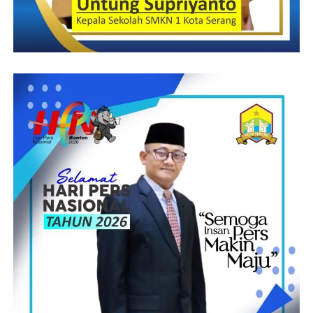
Khi truy cập vào Https://s666.sc/, bạn sẽ không khó để thấy rằng
nội dung ở đây rất đa dạng và phong phú. Hãy cùng điểm qua
một số loại nội dung chính mà trang web này cung cấp.
Tin Tức
Tin tức là một trong những phần quan trọng nhất trên
Https://s666.sc/. Bạn có thể tìm thấy nhiều bài viết về các sự
kiện hiện tại cũng như các vấn đề xã hội đang được quan tâm.
Tin tức quốc tế
: Cập nhật thông tin nóng hổi từ