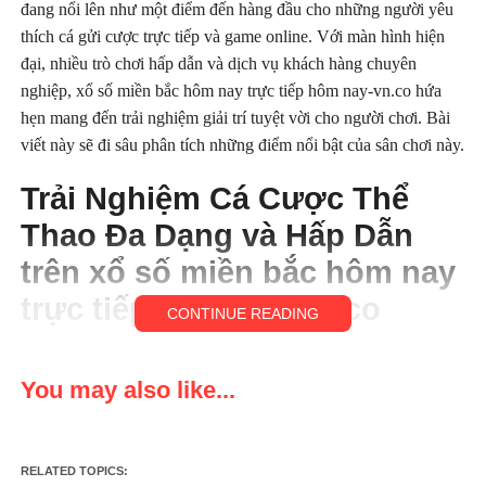
đang nổi lên như một điểm đến hàng đầu cho những người yêu
thích cá gửi cược trực tiếp và game online. Với màn hình hiện
đại, nhiều trò chơi hấp dẫn và dịch vụ khách hàng chuyên
nghiệp, xổ số miền bắc hôm nay trực tiếp hôm nay-vn.co hứa
hẹn mang đến trải nghiệm giải trí tuyệt vời cho người chơi. Bài
viết này sẽ đi sâu phân tích những điểm nổi bật của sân chơi này.
Trải Nghiệm Cá Cược Thể
Thao Đa Dạng và Hấp Dẫn
trên xổ số miền bắc hôm nay
trực tiếp hôm nay-vn.co
CONTINUE READING
Xem
You may also like...
thêm:
https://webinsider.com.br/2
kham-pha-vn138-co-hoi-dau-
RELATED TOPICS:
tu-tiem-nang-55-2025/