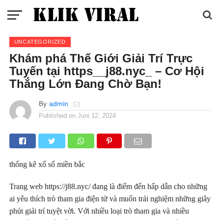
UNCATEGORIZED
Khám phá Thế Giới Giải Trí Trực
Tuyến tại https__j88.nyc_ – Cơ Hội
Thắng Lớn Đang Chờ Bạn!
By
admin
Published on
Juni 12, 2024
thống kê xổ số miền bắc
Trang web https://j88.nyc/ đang là điểm đến hấp dẫn cho những
ai yêu thích trò tham gia điện tử và muốn trải nghiệm những giây
phút giải trí tuyệt vời. Với nhiều loại trò tham gia và nhiều