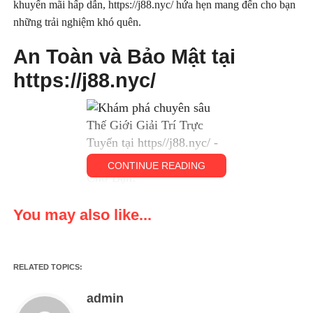
khuyến mãi hấp dẫn, https://j88.nyc/ hứa hẹn mang đến cho bạn
những trải nghiệm khó quên.
An Toàn và Bảo Mật tại
https://j88.nyc/
CONTINUE READING
Trước khi chốt kèo bất kỳ giao diện tham gia game giải trí trực
You may also like...
tuyến nào, yếu tố an toàn và an toàn luôn được đặt lên hàng đầu.
https://j88.nyc/, với cam kết mang đến trải nghiệm tốt nhất cho
người tham gia, đã đầu tư mạnh mẽ vào hệ thống an toàn hiện
RELATED TOPICS:
đại. Điều này đảm bảo thông tin cá nhân và tài khoản của bạn
luôn được bảo vệ an toàn tuyệt đối.
admin