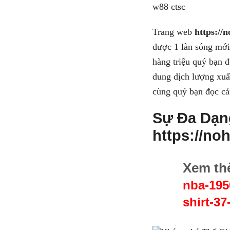
w88 ctsc
Trang web
https://n
được 1 làn sóng mới 
hàng triệu quý bạn đ
dung dịch lượng xuất
cùng quý bạn đọc cả
Sự Đa Dạng
https://no
Xem t
nba-195
shirt-37