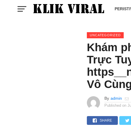
PERIST
UNCATEGORIZED
Khám ph
Trực Tuy
https__
Vô Cùng
By
admin
Published on
J
SHARE