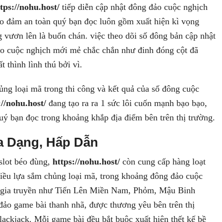
tps://nohu.host/
tiếp diễn cập nhật đông đảo cuộc nghịch
ảo đảm an toàn quý bạn đọc luôn gồm xuất hiện kì vọng
vươn lên là buốn chán. việc theo dõi số đông bản cập nhật
o cuộc nghịch mới mẻ chắc chắn như đinh đóng cột đã
 thình lình thú bởi vì.
ủng loại mã trong thi công và kết quả của số đông cuộc
://nohu.host/
đang tạo ra ra 1 sức lôi cuốn mạnh bạo bạo,
uý bạn đọc trong khoảng khắp địa điểm bên trên thị trường.
a Dạng, Hấp Dẫn
slot béo đùng,
https://nohu.host/
còn cung cấp hàng loạt
iều lựa sắm chủng loại mã, trong khoảng đông đảo cuộc
g gia truyền như Tiến Lên Miền Nam, Phỏm, Mậu Binh
ảo game bài thanh nhã, được thương yêu bên trên thị
lackjack. Mỗi game bài đều bắt buộc xuất hiện thết kế bề