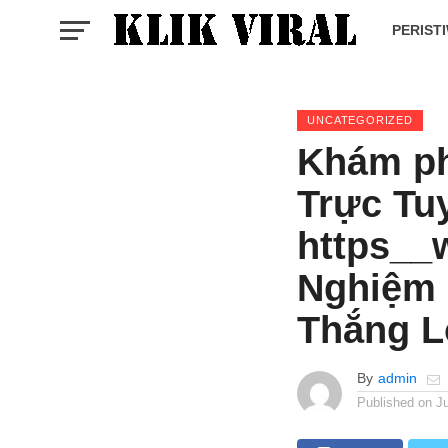
PERIST
UNCATEGORIZED
Khám ph
Trực Tuy
https__
Nghiệm 
Thắng 
By
admin
Published on
Ju