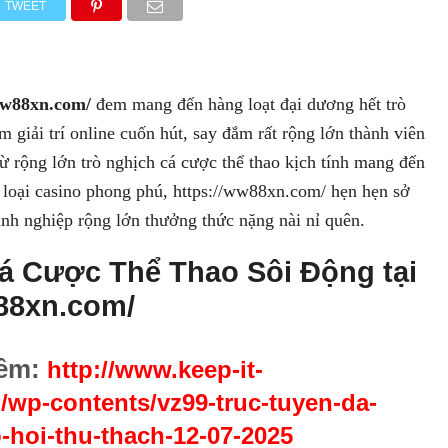
TWEET
ww88xn.com/
đem mang đến hàng loạt đại dương hết trò
 giải trí online cuốn hút, say đắm rất rộng lớn thành viên
Từ rộng lớn trò nghịch cá cược thể thao kịch tính mang đến
 loại casino phong phú, https://ww88xn.com/ hẹn hẹn sở
anh nghiệp rộng lớn thưởng thức nặng nài nỉ quên.
á Cược Thể Thao Sôi Động tại
88xn.com/
hêm:
http://www.keep-it-
n/wp-contents/vz99-truc-tuyen-da-
-hoi-thu-thach-12-07-2025