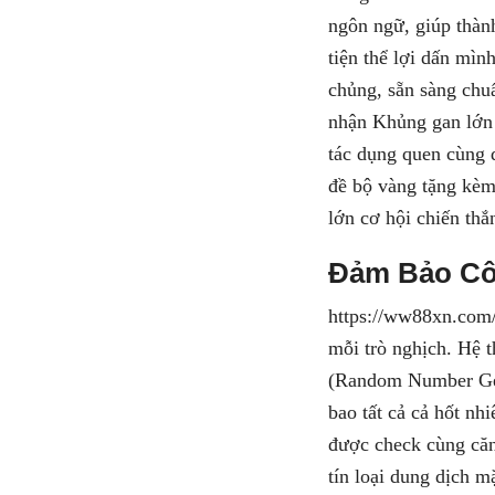
ngôn ngữ, giúp thành
tiện thể lợi dấn mì
chủng, sẵn sàng chuẩ
nhận Khủng gan lớn 
tác dụng quen cùng d
đề bộ vàng tặng kèm
lớn cơ hội chiến thắ
Đảm Bảo Cô
https://ww88xn.com/
mỗi trò nghịch. Hệ
(Random Number Gene
bao tất cả cả hốt nh
được check cùng căn
tín loại dung dịch m