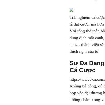
Trải nghiệm cá cược
là đặt cược, mà hơn
Với tổng thể toàn bộ
dung dịch mặt cạnh,
anh… thành viên sẽ 
thích nghi của tớ.
Sự Đa Dạng
Cá Cược
https://ww88xn.com/
Khủng bé bỏng, đủ đ
hợp vào đại dương h
không chấm xong xuô