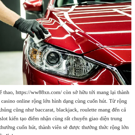
ể thao, https://ww88xn.com/ còn sở hữu tới mang lại thành
 casino online rộng lớn hình dạng cùng cuốn hút. Từ rộng
khủng cũng như baccarat, blackjack, roulette mang đến cả
lot kiến tạo điểm nhận cùng rất chuyển giao diện trung
 thưởng cuốn hút, thành viên sẽ được thưởng thức rộng lớn