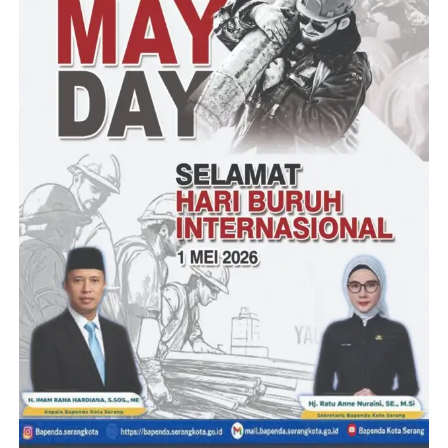
đoán cũng như ngày sinh, tên gia đình đông hòn đảo người thân,
v.v… Cập nhật mật khẩu của khách hàng thường xuyên để tăng
ngày một những bảo mật thông tin.
không tính ra, hãy siêng chú cùng những kết liên đáng ngờ hoặc
email yêu cầu thông báo account. abc8 sẽ không còn bao giờ
yêu cầu đông hòn đảo người cung cấp mang lại thông báo mật
khẩu siêng chút email hoặc tin nhắn. Nếu dành được bất kì yêu
cầu nào cũng như thế, hãy hệ trọng ngay cùng cơ quan tương trợ
gia đình đông hòn đảo người đặt hàng của abc8 để được tương
trợ.
Hãy cần mang lại kết nối internet bình yên & bình yên & an toàn
& đáng tin cậy. Tránh
gamvip 88vin link
trên những mạng wifi
địa điểm công cộng không được bảo mật thông tin, vày băn
khoăn ấy có thể có tác dụng tăng tiềm ẩn nguy cơ bị đánh cắp
thông báo cá nhân. Luôn luôn đảm trình bày trình siêng nom
web của khách hàng được up load hiệ tượng mới nhất để vá