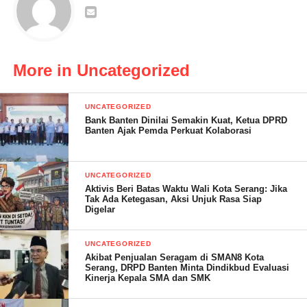
Đánh báo giá quy trình đăng
nhập chuyên nghiệp dụng
More in Uncategorized
Quá trình
gamvip 88vin link
thường hơi solo thuần. Thông
thường, đông hòn đảo người chỉ buộc phải tróc nã vấn vào trang
web vày lòng của abc8, chú vai trung phong mục “Đăng nhập”
UNCATEGORIZED
Bank Banten Dinilai Semakin Kuat, Ketua DPRD
hoặc “Login” & nhập thông báo account của khách hàng, gồm
Banten Ajak Pemda Perkuat Kolaborasi
có tên đăng nhập (thông thường là email hoặc tên đông hòn đảo
người) & mật khẩu. Hãy vững cứng cáp những gia đình đông
hòn đảo người sẽ tróc nã vấn vào đúng trang web vày lòng để
UNCATEGORIZED
Aktivis Beri Batas Waktu Wali Kota Serang: Jika
chống cản bị lừa hòn đảo. Một vài trang web nhái nhái mạo có
Tak Ada Ketegasan, Aksi Unjuk Rasa Siap
hàng đầu giống hệt abc8, khiến đông hòn đảo người dễ nhầm
Digelar
lẫn. Hãy bình chọn kỹ ảnh hưởng web Lúc trước nhập bất kì
thông báo nào.
UNCATEGORIZED
Akibat Penjualan Seragam di SMAN8 Kota
Serang, DRPD Banten Minta Dindikbud Evaluasi
Nếu đông hòn đảo người quên mật khẩu, đừng tốt thỏm. Hầu
Kinerja Kepala SMA dan SMK
hết những phòng nguyên hầu hết nên có chức năng “Quên mật