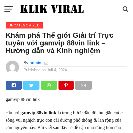
UNCATEGORIZED
Khám phá Thế giới Giải trí Trực
tuyến với gamvip 88vin link –
Hướng dẫn và Kinh nghiệm
By
admin
Published on
Juli 4, 2024
gamvip 88vin link
câu hỏi
gamvip 88vin link
là trong bước đầu để thu giãn cuộc
sống vui nghịch trực con cái đường phổ thông & lan rộng của
căn nguyên này. Bài viết sau đây sẽ đề cập nhở đông hòn đảo