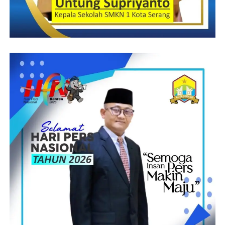
để được tương trợ kỹ thuật.
Đừng quên bình chọn xem máy tính xách tay hoặc điện thoại
cảm biến hóa của khách hàng đang đang từng được up load
phần mềm & trình siêng nom web mới nhất không, băn khoăn
ấy có thể giúp khắc phục một trong những lỗi liên tưởng mang
lại phần mềm.
Tối ưu thu giãn gamvip 88vin
link trên những chủng nhiều
loại thiết bị riêng biệt
Xem
thêm:
https://www.uv.mx/veracruz
trump-winchester-shirt-42-
2025/