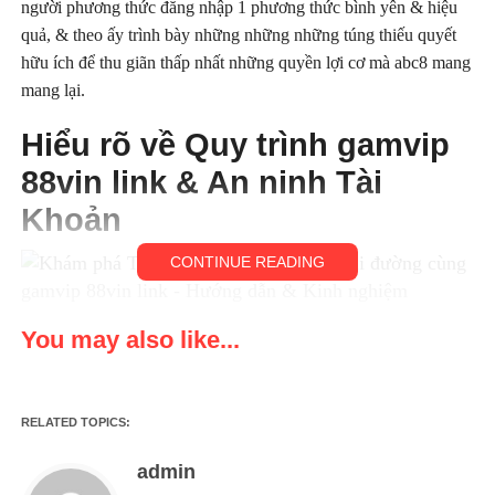
người phương thức đăng nhập 1 phương thức bình yên & hiệu
quả, & theo ấy trình bày những những những túng thiếu quyết
hữu ích để thu giãn thấp nhất những quyền lợi cơ mà abc8 mang
mang lại.
Hiểu rõ về Quy trình gamvip
88vin link & An ninh Tài
Khoản
CONTINUE READING
Lúc trước ban đầu thời hạn
gamvip 88vin link
, điều thiết yếu
You may also like...
thiếu là đông hòn đảo người nên nạm vững phương thức thức &
những phương thức bảo mật thông tin để bình yên & an toàn &
đáng tin cậy mang lại account của khách hàng. Một account bình
RELATED TOPICS:
yên sẽ viện trợ đông hòn đảo người hạn chế được những rủi ro
khủng hoảng không đáng có & thu giãn toàn diện thu giãn vui
admin
nghịch.