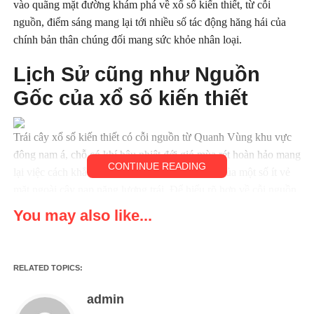
vào quãng mặt đường khám phá về xổ số kiến thiết, từ cỗi
nguồn, điểm sáng mang lại tới nhiều số tác động hăng hái của
chính bản thân chúng đối mang sức khỏe nhân loại.
Lịch Sử cũng như Nguồn
Gốc của xổ số kiến thiết
Trái cây xổ số kiến thiết có cỗi nguồn từ Quanh Vùng khu vực
đông nam á, chỗ có khí hậu nhiệt đới gió mùa rét hoàn hảo mang
CONTINUE READING
lại việc cách khắc phục tân vượt bậc phát triển của một số ít vẻ
mặt ngoài cây nạp năng lượng trái. Để hiểu rõ hơn về cỗi nguồn
của xổ số kiến thiết, bản thân mỗi chúng ta cần thiết cảm giác
You may also like...
nhiều số điều tỉ mỷ mặt dưới đây:
Nguồn Gốc Địa Lý
RELATED TOPICS:
xổ số kiến thiết nhiều phần được trồng ở những chất lỏng như
admin
việt nam, Vương Quốc Của Những Nụ cười chọc ghẹo cũng