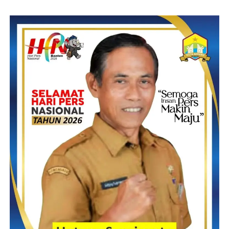
thái cũng như quý báo giá dinh chuyên sóc của xổ số kiến thiết
qua nhiều số phần tiếp mặt dưới đây.
Đặc Điểm Hình Thái
xổ số kiến thiết có vẻ mặt ngoài dáng vô cùng bắt mắt, thường
đang sở hữu chiều dai cũng như rộng thon, từ 5 mang lại 10 cm.
Vỏ không nhắc của xổ số kiến thiết thường đang
sở hữu màu sắc nhãi con, phụ thuộc vào vẻ mặt
ngoài, từ đỏ mang lại đá quý.
Phần giết mổ quả mềm mại cũng như mềm mịn,
phía mặt trong chứa chấp chứa chấp nhiều hạt
thon, thường đang sở hữu tính ngọt hoặc chua
nhẹ.
Thành Phần Dinh Dưỡng
xổ số kiến thiết là nguồn cung nhiều vitamin cũng như khoáng