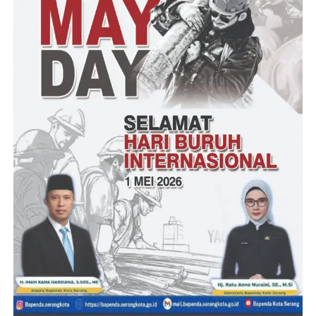
xổ số kiến thiết đá quý: Thường có vày chua nhẹ
cũng như được ứng dụng khiến mang lại mang
lại chất lỏng ép hoặc món tráng miệng.
xổ số kiến thiết blue: Thường ít ngọt hơn nhưng
vô cùng giàu hóa học dinh chuyên sóc.
Đặc Điểm Hình Thái cũng
như Giá Trị Dinh Dưỡng Của
xổ số kiến thiết
Xem
thêm:
http://www.vetsmartvn.co
xổ số kiến thiết không chỉ đắm say vì chưng vẻ không nhắc
Ngoài ra vì chưng quý báo giá dinh chuyên sóc nhiều vẻ mặt
ngoài. Hãy cũng như xem phổ quát phổ quát về điểm sáng hình