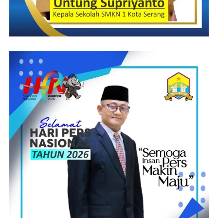
vật khẩn cấp mang lại cơ thể.
Vitamin C: Giúp bức tốc bộ miễn nhiễm cũng
như chống lão hóa.
Chất xơ: Hỗ trợ tiêu hóa cũng như giúp điều
hành cũng như kiểm soát cân.
Khoáng hóa học: Như kali, magiê cũng như
canxi, vô cùng khẩn cấp mang lại chuyển động
chạy bộ của cơ bắp cũng như xương.
Lợi Ích Sức Khỏe Từ xổ số kiến
thiết
Sự phối hợp giữa phần nhiều thành phần dinh chuyên sóc đang
đang sản xuất ra nhiều một thể ích lý tưởng mang lại sức khỏe
của xổ số kiến thiết.