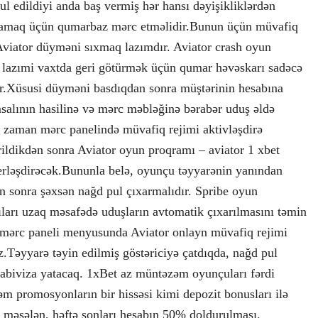
l edildiyi anda baş vermiş hər hansı dəyişikliklərdən
aşlamaq üçün qumarbaz mərc etməlidir.Bunun üçün müvafiq
viator düyməni sıxmaq lazımdır. Aviator crash oyun
ı lazımi vaxtda geri götürmək üçün qumar həvəskarı sadəcə
ır.Xüsusi düyməni basdıqdan sonra müştərinin hesabına
salının hasilinə və mərc məbləğinə bərabər uduş əldə
z zaman mərc panelində müvafiq rejimi aktivləşdirə
irildikdən sonra Aviator oyun proqramı – aviator 1 xbet
erləşdirəcək.Bununla belə, oyunçu təyyarənin yanından
n sonra şəxsən nağd pul çıxarmalıdır. Spribe oyun
çıları uzaq məsafədə uduşların avtomatik çıxarılmasını təmin
n mərc paneli menyusunda Aviator onlayn müvafiq rejimi
iz.Təyyarə təyin edilmiş göstəriciyə çatdıqda, nağd pul
sabiviza yatacaq. 1xBet az müntəzəm oyunçuları fərdi
m promosyonların bir hissəsi kimi depozit bonusları ilə
, məsələn, həftə sonları hesabın 50% doldurulması.