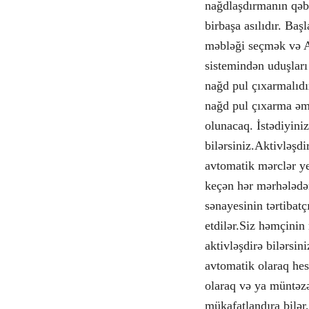
nağdlaşdırmanın qəbu
birbaşa asılıdır. B
məbləği seçmək və A
sistemindən uduşlar
nağd pul çıxarmalıd
nağd pul çıxarma əm
olunacaq. İstədiyini
bilərsiniz.Aktivləşd
avtomatik mərclər y
keçən hər mərhələdə
sənayesinin tərtibat
etdilər.Siz həmçini
aktivləşdirə bilərsin
avtomatik olaraq he
olaraq və ya müntəzə
mükafatlandıra bilər