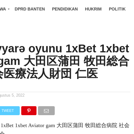
IWA
DPRD BANTEN
PENDIDIKAN
HUKRIM
POLITIK
yyarə oyunu 1xBet 1xbet
or gam 大田区蒲田 牧田総合
会医療法人財団 仁医
gustus 5, 2022
TWEET
yunu 1xBet 1xbet Aviator gam 大田区蒲田 牧田総合病院 社会