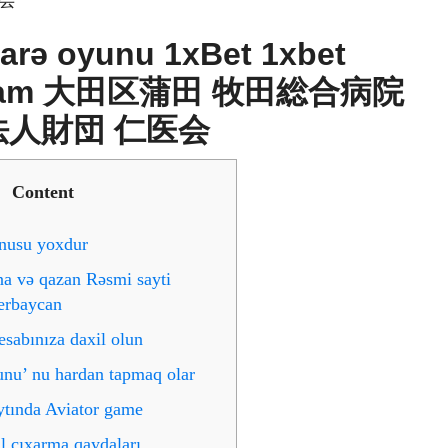
会
yarə oyunu 1xBet 1xbet
r gam 大田区蒲田 牧田総合病院
人財団 仁医会
Content
nusu yoxdur
na və qazan Rəsmi sayti
erbaycan
esabınıza daxil olun
unu’ nu hardan tapmaq olar
ytında Aviator game
l çıxarma qaydaları