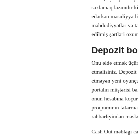
saxlamaq lazımdır ki
edərkən məsuliyyətl
məhdudiyyətlər və t
edilmiş şərtləri oxu
Depozit b
Onu əldə etmək üçün
etməlisiniz. Depozit
etməyən yeni oyunçu
portalın müştərisi 
onun hesabına köçürü
proqramının təfərrüa
rəhbərliyindən məsl
Cash Out məbləği ca