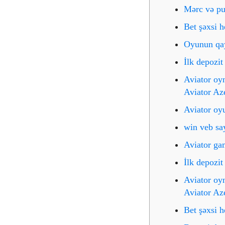
Mərc və pu
Bet şəxsi h
Oyunun qay
İlk depozi
Aviator oy
Aviator Az
Aviator oy
win veb sa
Aviator g
İlk depozi
Aviator oy
Aviator Az
Bet şəxsi h