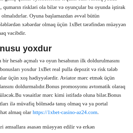
, qumarın riskləri ola bilər və oyunçular bu oyunda iştirak
i olmalıdırlar. Oyuna başlamazdan əvvəl bütün
ələblərdən xəbərdar olmaq üçün 1xBet tərəfindən müəyyən
maq vacibdir.
onusu yoxdur
 bir hesab açmalı və oyun hesabının ilk doldurulmasını
 bonusları yoxdur 1xBet real pulla depozit və risk tələb
lar üçün xoş hədiyyələrdir. Aviator mərc etmək üçün
balansını doldurmalıdır.Bonus promosyonu avtomatik olaraq
ləcək.Bu vəsaitlər mərc kimi istifadə oluna bilər.Bonus
tları ilə müvafiq bölmədə tanış olmaq və ya portal
əhət almaq olar
https://1xbet-casino-az24.com
.
ri əmsallara əsasən müəyyən edilir və erkən