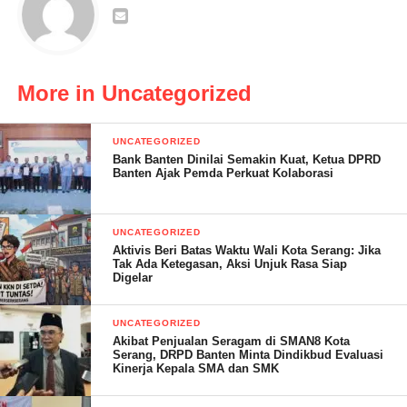
1. Khái quát về kqxs vietlott
Trước lúc đi sâu vào một số quy trình tinh tướng rõ ràng và rứa
thể, hãy tìm hiểu và khám phá về nuốm đầu và chỉ tiêu của
kqxs
vietlott
.
More in Uncategorized
Lịch sử hình thành và bứt phá phát
triển
UNCATEGORIZED
Bank Banten Dinilai Semakin Kuat, Ketua DPRD
Banten Ajak Pemda Perkuat Kolaborasi
Nền tảng kqxs vietlott Thành lập và hoạt đụng cùng cực kỳ thiên
chức trợ giúp một bầu bầu không gian vui nghịch giải trí bình
lặng và ít nhiều chủng đẳng cấp chủng đẳng cấp mang lại gia
UNCATEGORIZED
đình người đặt hàng. Khởi đầu trong khoảng là một trang web
Aktivis Beri Batas Waktu Wali Kota Serang: Jika
Tak Ada Ketegasan, Aksi Unjuk Rasa Siap
nhỏ xíu, kqxs vietlott đã cấp tốc chóng lan rộng ra quy mô và trở
Digelar
thành một nhãn hiệu Khủng trong chuyên nghiệp ngành vui
nghịch giải trí online.
UNCATEGORIZED
Akibat Penjualan Seragam di SMAN8 Kota
Các chuyên nghiệp dụng mang lại mà
Serang, DRPD Banten Minta Dindikbud Evaluasi
Kinerja Kepala SMA dan SMK
kqxs vietlott trợ giúp