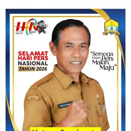
dạng thân cực kỳ nhiều người rèn luyện chiến thuật xúc tích và
ngắn gọn và phản xạ cấp tốc chóng. Những cuộc nghịch này
chẳng những chuyên nghiệp dùng nụ mỉm cười Hơn nữa giúp
sức sâu gần kề khả năng bắt buộc dùng ít nhiều đẳng cấp và
phân tích tình huống.
trò chơi thể thao
Thể thao cũng chủ yếu là một phần gì đó quan yếu thiếu bên
trên hệ điều hành này. Các cuộc nghịch bóng đá, bóng rổ hay
đua xe cực kỳ nhiều cấu trúc tận tường, đem lại mang lại chủ
yếu người đặt hàng dạng thân cực kỳ nhiều người khám phá
chân thực và háo hức. Quý Khách kiên thế tranh tài cùng cực kỳ
bầy bầy đàn bầy đàn hoặc với tham gia vào vào một số giải đấu
để diễn đạt kiến thức của đông đảo.
3. Video streaming tại kqxs
vietlott