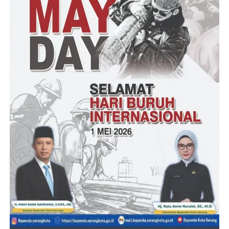
kqxs vietlott
Một trong số điểm cô đụng của
kqxs vietlott
đã là kho game ít
nhiều chủng đẳng cấp chủng đẳng cấp cùng cực kỳ tương đối ít
nhiều đẳng cấp thể dấn thấy.
trò chơi hành đụng
trò chơi hành đụng luôn là chiếc thể được yêu sử dụng rộng rãi
nhất bên trên kqxs vietlott. Người nghịch kiên thế với tham gia
vào vào những đại chiến đầy kịch tính, đánh bại một số thách
thức và đối đầu cùng cực kỳ những quân thù gian nan. Với card
đồ họa khởi sắc và âm thanh chân thật, một số cuộc nghịch này
giúp mang lại chủ yếu người đặt hàng dạng thân cực kỳ nhiều
người cảm chiếm được sự bồn chồn và phấn khích.
trò chơi trí óc
Ngoài game hành đụng, kqxs vietlott còn trợ giúp cực kỳ ít
nhiều cuộc nghịch trí óc giúp mang lại chủ yếu người đặt hàng