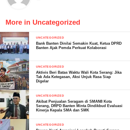
ikinci bir hesab lazımdır?
Mostbet-də sevimli kazino oyunları
MOSTBET AZ CASINO MOSBET
More in Uncategorized
KAZINO
Mostbet-AZ91 Saytında Qeydiyyat
UNCATEGORIZED
Bank Banten Dinilai Semakin Kuat, Ketua DPRD
İdmana Risksiz mərc edin!
Banten Ajak Pemda Perkuat Kolaborasi
Mostbet-də qeydiyyat
UNCATEGORIZED
Mostbet, Azərbaycanda ən yaxşı onlayn
Aktivis Beri Batas Waktu Wali Kota Serang: Jika
kazinolardan biri
Tak Ada Ketegasan, Aksi Unjuk Rasa Siap
Digelar
Mostbet-AZ91 Azərbaycanda bukmeker
və kazino Bonus 550+250FS
UNCATEGORIZED
Akibat Penjualan Seragam di SMAN8 Kota
Salamlama bonusu
Serang, DRPD Banten Minta Dindikbud Evaluasi
Kinerja Kepala SMA dan SMK
Mostbet AZ-90 nədir?
Mostbet – Azərbaycanda rəsmi sayt
UNCATEGORIZED