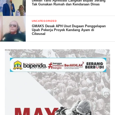
Dewan Yanti Apresiasi Langkah Bupati Serang
Mostbet kazino oyunları seçimləri
Tak Gunakan Rumah dan Kendaraan Dinas
Tez-tez verilən suallar
Casino oyunları
UNCATEGORIZED
GMAKS Desak APH Usut Dugaan Penggelapan
Mostbet oyunları
Upah Pekerja Proyek Kandang Ayam di
Cikeusal
Mobil proqram
Azerbaycanda MostBet AZE 90
bukmeker kontorunun icmalı
Mosbet AZ – kazino və bukmeker
???? Mərc oyunlarından necə bonus
qazana bilərəm?
Mobil cihazımdan onlayn mərcdə iştirak
edə bilərəmmi?
Mostbet onlayn kazino
Əsl qumar oyunçularının rəyləri