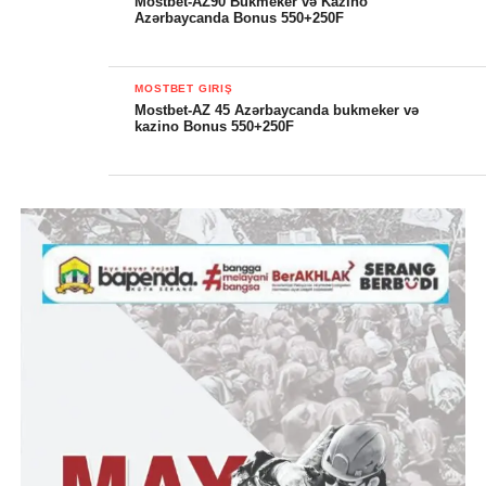
Mostbet-AZ90 Bukmeker və Kazino
Kazino Oyunlarının növləri:
Azərbaycanda Bonus 550+250F
Pulu necə qoymaq və çıxarmaq olar?
Azərbaycanlı oyunçular üçün üstünlüklər
MOSTBET GIRIŞ
Mostbet-AZ 45 Azərbaycanda bukmeker və
Hesabın yoxlanılması
kazino Bonus 550+250F
Qeydiyyat
Mostbet Azərbaycan-da qeydiyyat
zamanı hər hansı problemlə üzləşsəm nə
etməliyəm?
Mosbet azerbaycan Dəstək Telefonu və
Əlaqə
Saytın mobil versiyası ilə mobil tətbiqin
müqayisəsi
Qeydiyyat bonusu
Geniş çeşidli slotlarla Mostbet Casino
Azərbaycan