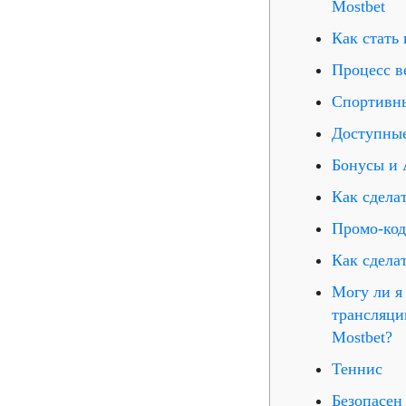
Mostbet
Как стать
Процесс в
Спортивны
Доступны
Бонусы и 
Как сдела
Промо-код
Как сделат
Могу ли я
трансляци
Mostbet?
Теннис
Безопасен