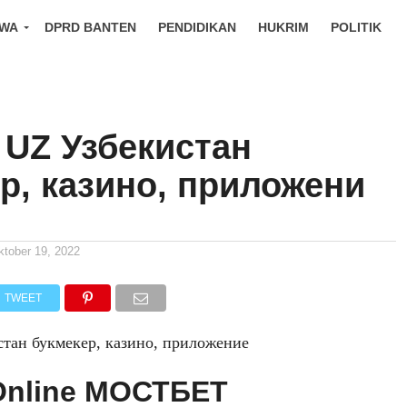
IWA
DPRD BANTEN
PENDIDIKAN
HUKRIM
POLITIK
 UZ Узбекистан
р, казино, приложени
ktober 19, 2022
TWEET
стан букмекер, казино, приложение
Online МОСТБЕТ