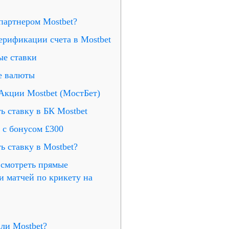
 партнером Mostbet?
ерификации счета в Mostbet
е ставки
е валюты
Акции Mostbet (МостБет)
ть ставку в БК Mostbet
 с бонусом £300
ь ставку в Mostbet?
 смотреть прямые
и матчей по крикету на
 ли Mostbet?