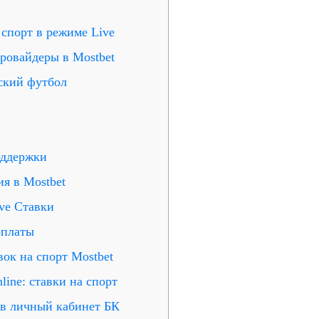
 спорт в режиме Live
ровайдеры в Mostbet
ский футбол
оддержки
ия в Mostbet
ive Ставки
оплаты
вок на спорт Mostbet
line: ставки на спорт
 в личный кабинет БК