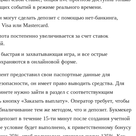
ящих событий в режиме реального времени.
и могут сделать депозит с помощью нет-банкинга,
Visa или Mastercard.
ота постепенно увеличивается за счет ставок
й.
 быстрая и захватывающая игра, и все острые
храняются в онлайновой форме.
лиент предоставил свои паспортные данные для
зопасности, он имеет право выводить средства. Для
бинете нужно зайти в раздел с соответствующим
 кнопку «Заказать выплату». Оператор требует, чтобы
бналичивание тем же методом, что и депозит. Букмекер
депозит в течение 15-ти минут после создания учетной
ое условие будет выполнено, к приветственному бонусу