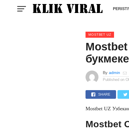
PERIST
MOSTBET UZ
Mostbet
букмеке
By
admin
Published on
O
SHARE
Mostbet UZ Узбеки
Mostbet 