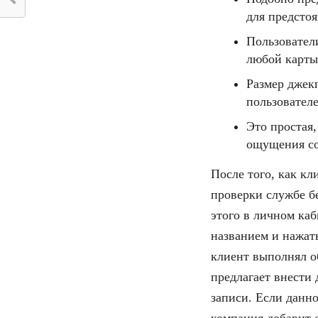
для предсто
Пользовател
любой карты 
Размер джекп
пользователе
Это простая,
ощущения со
После того, как к
проверки службе бе
этого в личном ка
названием и нажать
клиент выполнял о
предлагает внести 
записи. Если данн