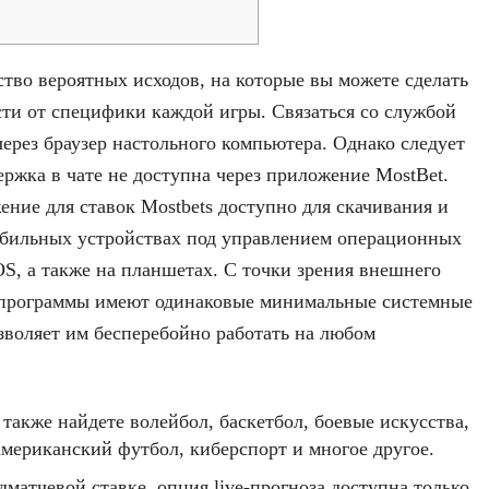
тво вероятных исходов, на которые вы можете сделать
ости от специфики каждой игры. Связаться со службой
ерез браузер настольного компьютера. Однако следует
ержка в чате не доступна через приложение MostBet.
ние для ставок Mostbets доступно для скачивания и
обильных устройствах под управлением операционных
OS, а также на планшетах. С точки зрения внешнего
 программы имеют одинаковые минимальные системные
озволяет им бесперебойно работать на любом
также найдете волейбол, баскетбол, боевые искусства,
американский футбол, киберспорт и многое другое.
матчевой ставке, опция live-прогноза доступна только