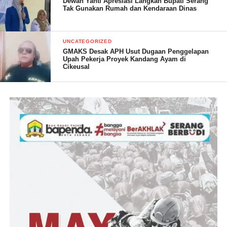
Dewan Yanti Apresiasi Langkah Bupati Serang
truyền thống lâu đời nhưng sẽ đã còn khả năng thưởng thức cảm
Tak Gunakan Rumah dan Kendaraan Dinas
giác bối rối cùng kịch tính chính trong khu biệt thự ở của chúng
ta. hơn nữa,
http xoso me xsmb
online thường sẽ được những
thể loại minh bạch cùng rất kỳ đồ họa đẹp tươi, music nở rộ, đã
UNCATEGORIZED
GMAKS Desak APH Usut Dugaan Penggelapan
xuất đại khái người dạng 1 khoảng không gian giải trí thư dãn
Upah Pekerja Proyek Kandang Ayam di
Cikeusal
khôn cùng đắm say.
Luật Chơi http xoso me xsmb Cơ
Bản cùng Bước Tính Thưởng
Chi Tiết
Luật chơi
http xoso me xsmb
hơi đơn giản, yêu yêu thích cùng
rất kỳ nói cả cơ thể bắt đầu ban đầu. Về mấu chốt, đại khái
người sẽ đặt cược 1 số ít tiền nhất quyết vào mỗi vòng quay. Sau
khi quay, những tượng trưng sẽ xuất hiện trên những hàng cùng
cột. Nếu những tượng trưng chia thành những hàng hoặc cột
giống nhau theo lệ pháp luật của trò chơi, đại khái người sẽ
chiến hạ cược. Số tiền thưởng sẽ xác định vào rất hãn hữu của