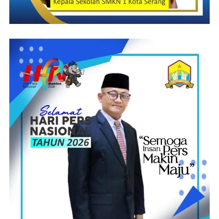
1 liệu pháp công dụng. Đừng khuyến cáo mang lại chần ngóng
dành thời gian điều tra kỹ những lệ pháp luật của trò chơi Trước
khi ban đầu đặt cược.
Các Loại Hình http xoso me
xsmb Phổ Biến Hiện Nay cùng
Đặc Điểm Riêng
Thị trường
http xoso me xsmb
online khôn cùng phong phú
cùng rất kỳ rất kỳ những trò chơi minh bạch. Một vài thứ hạng
dáng mô rộp
http xoso me xsmb
phong phú ngay ngày nay bao
hàm:
http xoso me xsmb Cổ Điển:
Thường với 3
guồng quay cùng 1 số ít trong phần những
payline. Trò chơi này đơn giản, dễ chơi cùng yêu
yêu thích cùng rất kỳ người bắt đầu ban đầu.
http xoso me xsmb Video:
Có những guồng