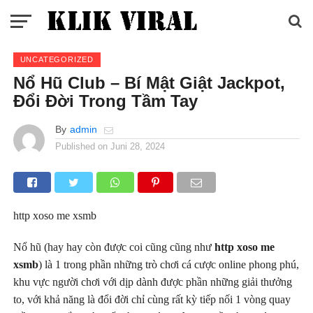
UNCATEGORIZED
Nổ Hũ Club – Bí Mật Giật Jackpot,
Đổi Đời Trong Tầm Tay
By
admin
Published on
Juni 28, 2024
http xoso me xsmb
Nổ hũ (hay hay còn được coi cũng cũng như
http xoso me
xsmb
) là 1 trong phần những trò chơi cá cược online phong phú,
khu vực người chơi với dịp dành được phần những giải thưởng
to, với khả năng là đổi đời chỉ cùng rất kỳ tiếp nối 1 vòng quay