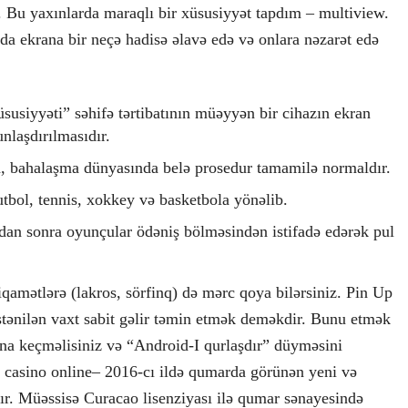
ir. Bu yaxınlarda maraqlı bir xüsusiyyət tapdım – multiview.
a ekrana bir neçə hadisə əlavə edə və onlara nəzarət edə
susiyyəti” səhifə tərtibatının müəyyən bir cihazın ekran
nlaşdırılmasıdır.
, bahalaşma dünyasında belə prosedur tamamilə normaldır.
tbol, ​​tennis, xokkey və basketbola yönəlib.
an sonra oyunçular ödəniş bölməsindən istifadə edərək pul
.
tiqamətlərə (lakros, sörfinq) də mərc qoya bilərsiniz. Pin Up
stənilən vaxt sabit gəlir təmin etmək deməkdir. Bunu etmək
ına keçməlisiniz və “Android-I qurlaşdır” düyməsini
p casino online– 2016-cı ildə qumarda görünən yeni və
ır. Müəssisə Curacao lisenziyası ilə qumar sənayesində