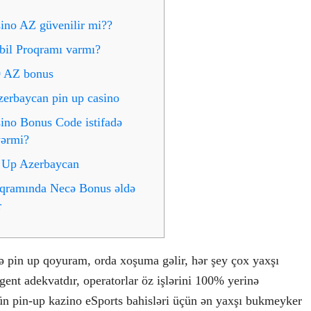
ino AZ güvenilir mi??
il Proqramı varmı?
0 AZ bonus
zerbaycan pin up casino
ino Bonus Code istifadə
yərmi?
n Up Azerbaycan
qramında Necə Bonus əldə
r
 pin up qoyuram, orda xoşuma gəlir, hər şey çox yaxşı
ngent adekvatdır, operatorlar öz işlərini 100% yerinə
ün pin-up kazino eSports bahisləri üçün ən yaxşı bukmeyker