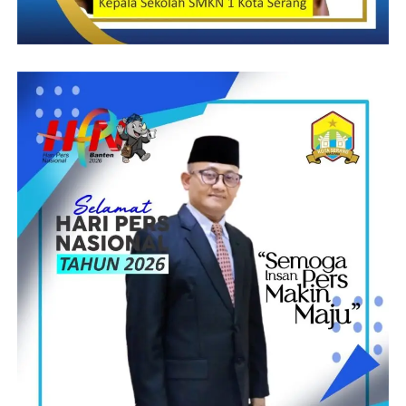
события, уточните информацию о лимитах.
Оно потребует доступа к привязанному к профилю PinUp
телефону или email. В анкете достаточно указать
актуальный email и страну проживания. Предоставлять
другие данные в ходе регистрации не требуется. У этого
слота очень простой, но крайне увлекательный геймплей,
поэтому он быстро затягивает и любим многими
гемблерами по всему миру.
Почему Pin Up так
популярен в России?
Клуб использует собранную информацию для улучшения
пользовательского опыта, предоставления услуг, обработки
транзакций или маркетинговых целей. Оно использует
передовые методы защиты данных для обеспечения
безопасности игроков. Компания использует куки для