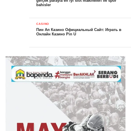
gerçek parayla en iyi slot makineleri ve spor
bahisler
Что делать, если сайт казино
заблокирован
CASINO
Какой автомат следует выбрать в
Пин Ап Казино Официальный Сайт: Играть в
казино Пин Ап?
Онлайн Казино Pin U
Лицензия и владелец Пинап
Регистрация и верификация на сайте
казино Пин Ап
Мобильная версия казино Pin Up
Какой срок вывода выигрышей с Пин
Ап?
Могут игроки обмануть слоты в
казино?
Как играть на деньги
Мобильная версия ресурса казино