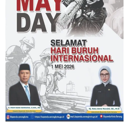
Пин Ап
Официальный сайт казино Пин Ап:
слоты, бонусы и джекпоты
Что отличает оригинальный сайт
Пин-Ап от его зеркала?
Пинкионы и статусы игроков Пин Ап
официальный сайт
Почему сайт Pin-up может быть
недоступен?
Что такое виртуальная валюта в
системе лояльности Пин Ап?
Администрация полностью обновила интерфейс сайта,
сменила дизайн. В каталог были добавлены новые слоты, а
бонусный набор стал еще более выгодным для новых